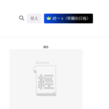
登入
經一 x《華爾街日報》
廣告