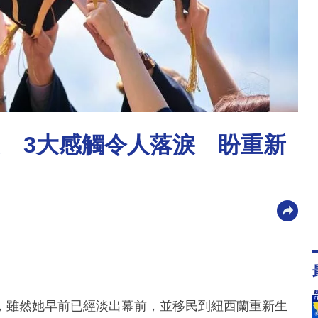
文 3大感觸令人落淚 盼重新
，雖然她早前已經淡出幕前，並移民到紐西蘭重新生