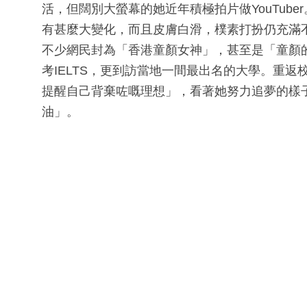
活，但闊別大螢幕的她近年積極拍片做YouTub
有甚麼大變化，而且皮膚白滑，樸素打扮仍充滿
不少網民封為「香港童顏女神」，甚至是「童顏
考IELTS，更到訪當地一間最出名的大學。重
提醒自己背棄咗嘅理想」，看著她努力追夢的樣
油」。