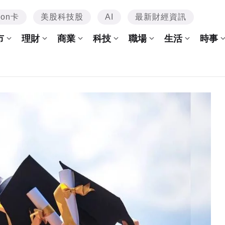
mon卡
美股科技股
AI
最新財經資訊
市
理財
商業
科技
職場
生活
時事