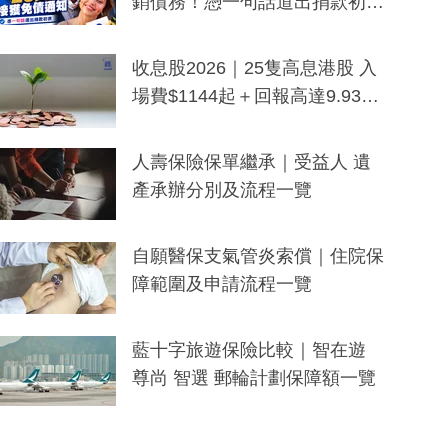
銷債務！憑一句話道出捐款初
衷：加州26萬人接獲免債通知、
一度被誤當詐騙手段
收息股2026｜25隻高息港股 入
場費$1144起＋回報高達9.93
厘！持續更新
人壽保險保單繼承｜受益人 遺
產承辦分別及流程一覽
自願醫保支氣管炎索償｜住院保
障範圍及申請流程一覽
藍十字旅遊保險比較｜智在遊
尊尚 智選 郵輪計劃保障額一覽