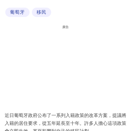
科
葡萄牙
移民
技
職
廣告
場
生
活
時
事
專
欄
訂
閱
近日葡萄牙政府公布了一系列入籍政策的改革方案，提議將
專
入籍的居住要求，從五年延長至十年。許多人擔心這項政策
區