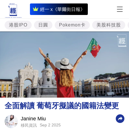
即
經一 x《華爾街日報》
時
財
港股IPO
日圓
Pokemon卡
美股科技股
經
專
題
投
資
樓
市
理
全面解讀 葡萄牙擬議的國籍法變更
財
商
Janine Miu
Sep 2 2025
移民資訊
業