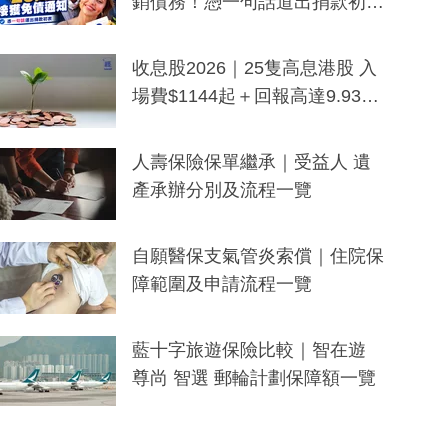
銷債務！憑一句話道出捐款初
衷：加州26萬人接獲免債通知、
一度被誤當詐騙手段
收息股2026｜25隻高息港股 入
場費$1144起＋回報高達9.93
厘！持續更新
人壽保險保單繼承｜受益人 遺
產承辦分別及流程一覽
自願醫保支氣管炎索償｜住院保
障範圍及申請流程一覽
藍十字旅遊保險比較｜智在遊
尊尚 智選 郵輪計劃保障額一覽