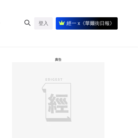
登入
經一 x《華爾街日報》
廣告