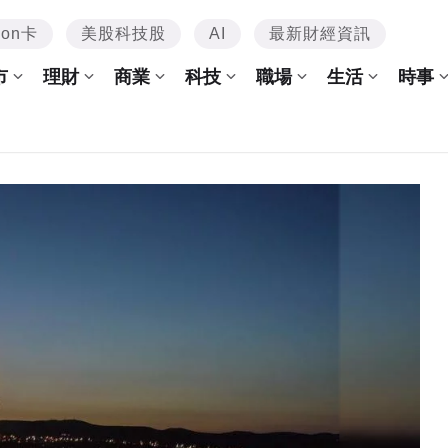
mon卡
美股科技股
AI
最新財經資訊
市
理財
商業
科技
職場
生活
時事