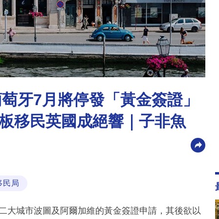
葡萄牙7月將停發「黃金簽證」
板移民英國成絕響｜子非魚
移民局
及第二大城市波圖及阿爾加維的黃金簽證申請，其後欲以