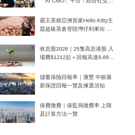
「AI CMO」平台！結合社交聆
聽與廣東話大模型 助中小企數
分鐘生成「貼地」宣傳短片
霸王茶姬亞洲首家Hello Kitty主
題超級茶倉登陸灣仔利東街 推
出首創「伯爵紅茶色」Hello Kitt
y及香港限定特調系列
收息股2026｜25隻高息港股 入
場費$1212起＋回報高達9.89
厘！持續更新
儲蓄保險回報率｜滙豐 中銀最
新保證回報一覽及揀選須知
保費徵費｜保監局徵費率 上限
及計算方法一覽