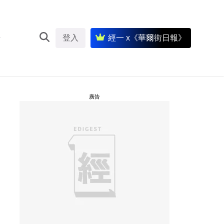
登入
經一 x《華爾街日報》
廣告