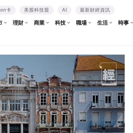
mon卡
美股科技股
AI
最新財經資訊
市
理財
商業
科技
職場
生活
時事