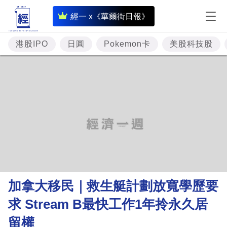
即
經一 x《華爾街日報》
時
財
港股IPO
日圓
Pokemon卡
美股科技股
經
專
題
投
資
樓
市
理
加拿大移民｜救生艇計劃放寬學歷要
財
求 Stream B最快工作1年拎永久居
商
留權
業