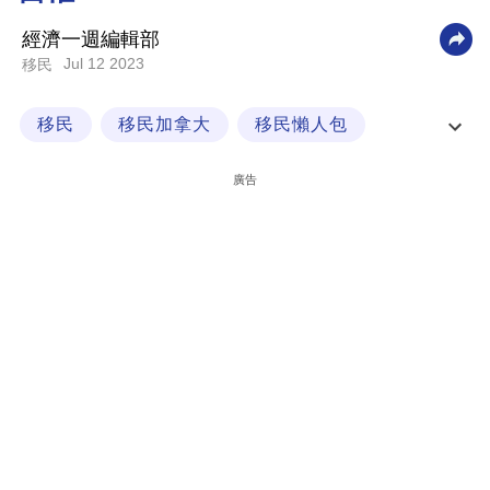
科
經濟一週編輯部
技
Jul 12 2023
移民
職
移民
移民加拿大
移民懶人包
場
移民最新消息
生
廣告
活
時
事
專
欄
訂
閱
專
區