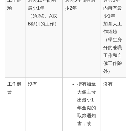
工作經
過去10年間有
過去5年間有最
過去3年
驗
最少1年
少2年
內擁有最
（須為0、A或
少1年
B類別的工作）
加拿大工
作經驗
（學生身
分的兼職
工作和自
僱工作除
外）
工作機
沒有
擁有加拿
沒有
會
大僱主發
出最少1
年全職的
取錄通知
書；或