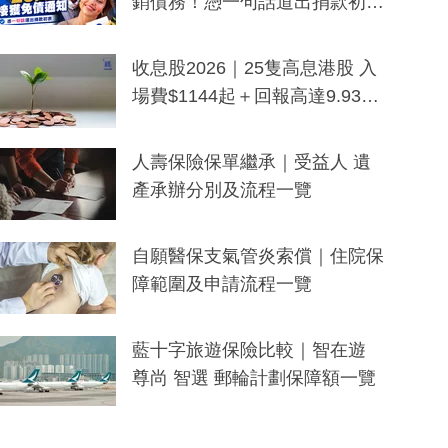
銷債務！憑一句話道出捐款初
衷：加州26萬人接獲免債通知、
一度被誤當詐騙手段
收息股2026｜25隻高息港股 入
場費$1144起＋回報高達9.93
厘！持續更新
人壽保險保單繼承｜受益人 遺
產承辦分別及流程一覽
自願醫保支氣管炎索償｜住院保
障範圍及申請流程一覽
藍十字旅遊保險比較｜智在遊
尊尚 智選 郵輪計劃保障額一覽