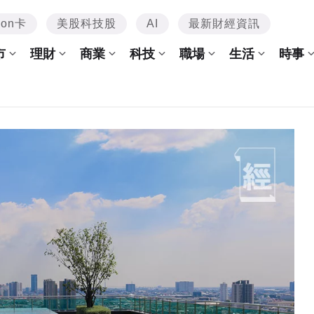
mon卡
美股科技股
AI
最新財經資訊
市
理財
商業
科技
職場
生活
時事