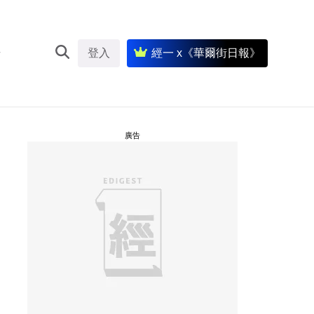
登入
經一 x《華爾街日報》
廣告