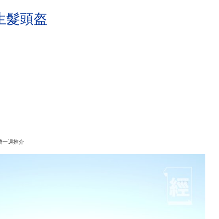
生髮頭盔
濟一週推介