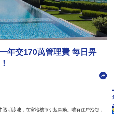
年交170萬管理費 每日畀
施！
空中透明泳池，在當地樓市引起轟動。唯有住戶抱怨，