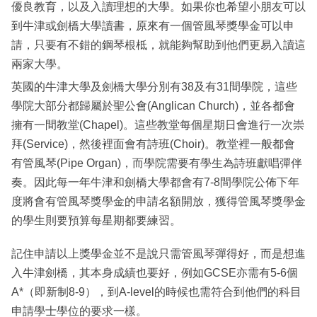
優良教育，以及入讀理想的大學。如果你也希望小朋友可以
到牛津或劍橋大學讀書，原來有一個管風琴獎學金可以申
請，只要有不錯的鋼琴根柢，就能夠幫助到他們更易入讀這
兩家大學。
英國的牛津大學及劍橋大學分別有38及有31間學院，這些
學院大部分都歸屬於聖公會(Anglican Church)，並各都會
擁有一間教堂(Chapel)。這些教堂每個星期日會進行一次崇
拜(Service)，然後裡面會有詩班(Choir)。教堂裡一般都會
有管風琴(Pipe Organ)，而學院需要有學生為詩班獻唱彈伴
奏。因此每一年牛津和劍橋大學都會有7-8間學院公佈下年
度將會有管風琴獎學金的申請名額開放，獲得管風琴獎學金
的學生則要預算每星期都要練習。
記住申請以上獎學金並不是說只需管風琴彈得好，而是想進
入牛津劍橋，其本身成績也要好，例如GCSE亦需有5-6個
A*（即新制8-9），到A-level的時候也需符合到他們的科目
申請學士學位的要求一樣。