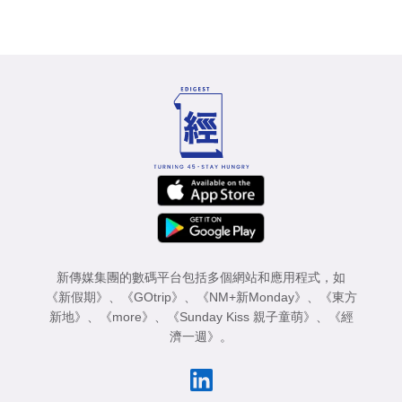
新傳媒集團的數碼平台包括多個網站和應用程式，如
《新假期》
、
《GOtrip》
、
《NM+新Monday》
、
《東方
新地》
、
《more》
、
《Sunday Kiss 親子童萌》
、
《經
濟一週》
。