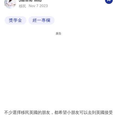
Janine Miu
Nov 7 2023
移民
科
技
獎學金
經一專欄
職
場
廣告
生
活
時
事
專
欄
訂
閱
專
不少選擇移民英國的朋友，都希望小朋友可以去到英國接受
區