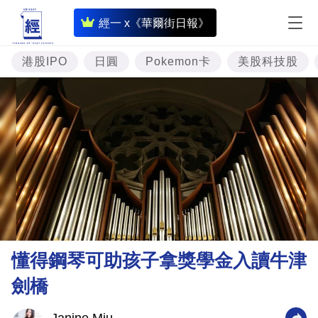
即
經一 x《華爾街日報》
時
財
港股IPO
日圓
Pokemon卡
美股科技股
經
專
題
投
資
樓
市
理
懂得鋼琴可助孩子拿獎學金入讀牛津
財
劍橋
商
業