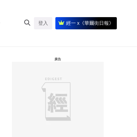
登入
經一 x《華爾街日報》
廣告