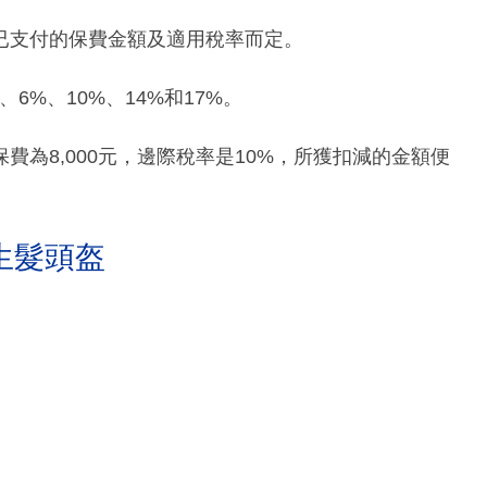
已支付的保費金額及適用稅率而定。
6%、10%、14%和17%。
為8,000元，邊際稅率是10%，所獲扣減的金額便
生髮頭盔