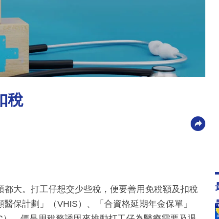
扣稅
頭都大。打工仔想交少些稅，便要善用免稅額及扣稅
醫保計劃」（VHIS）、「合資格延期年金保單」
VC），便是用稅務誘因來推動打工仔為醫療需要及退