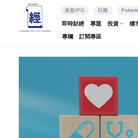
港股IPO
日圓
Poke
即時財經
專題
投資
樓
專欄
訂閱專區