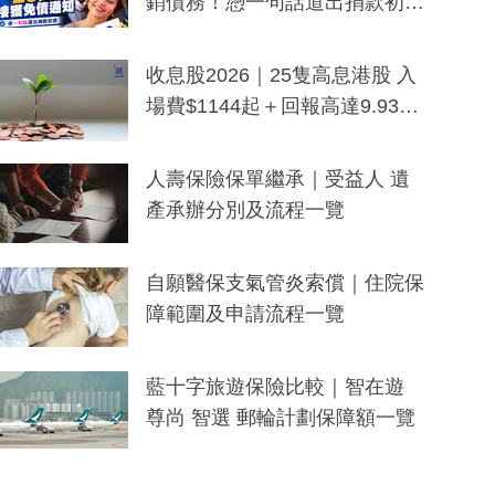
銷債務！憑一句話道出捐款初
衷：加州26萬人接獲免債通知、
一度被誤當詐騙手段
收息股2026｜25隻高息港股 入
場費$1144起＋回報高達9.93
厘！持續更新
人壽保險保單繼承｜受益人 遺
產承辦分別及流程一覽
自願醫保支氣管炎索償｜住院保
障範圍及申請流程一覽
藍十字旅遊保險比較｜智在遊
尊尚 智選 郵輪計劃保障額一覽