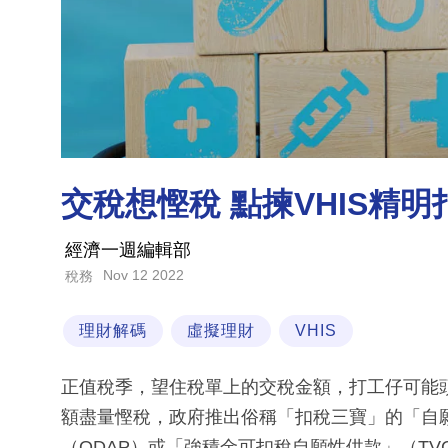
交稅想慳稅 點揀VHIS精明
經濟一週編輯部
Nov 12 2022
稅務
理財解碼
虛擬理財
VHIS
正值稅季，望住稅單上的交稅金額，打工仔可能
額盡量慳稅，政府推出俗稱「扣稅三寶」的「自願
（QDAP）或「強積金可扣稅自願性供款」（T