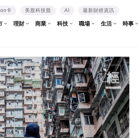
mon卡
美股科技股
AI
最新財經資訊
市
理財
商業
科技
職場
生活
時事