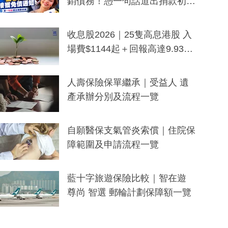
銷債務！憑一句話道出捐款初
衷：加州26萬人接獲免債通知、
一度被誤當詐騙手段
收息股2026｜25隻高息港股 入
場費$1144起＋回報高達9.93
厘！持續更新
人壽保險保單繼承｜受益人 遺
產承辦分別及流程一覽
自願醫保支氣管炎索償｜住院保
障範圍及申請流程一覽
藍十字旅遊保險比較｜智在遊
尊尚 智選 郵輪計劃保障額一覽