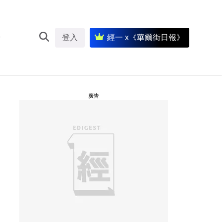
登入
經一 x《華爾街日報》
廣告