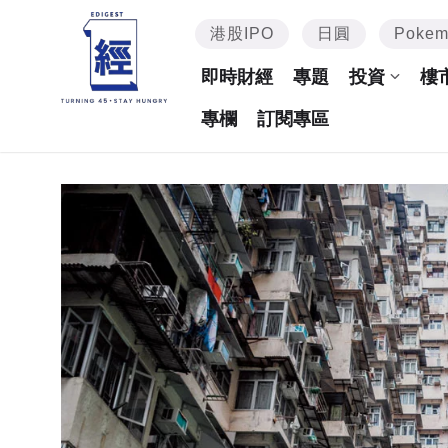
港股IPO
日圓
Poke
即時財經
專題
投資
樓
專欄
訂閱專區