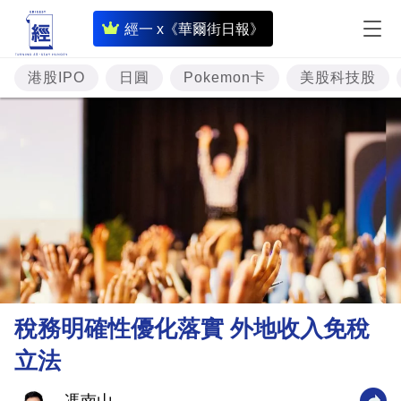
即
經一 x《華爾街日報》
時
財
港股IPO
日圓
Pokemon卡
美股科技股
經
專
題
投
資
樓
市
理
稅務明確性優化落實 外地收入免稅
財
立法
商
業