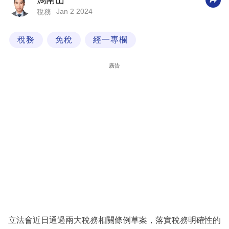
馮南山
Jan 2 2024
稅務
科
技
稅務
免稅
經一專欄
職
場
廣告
生
活
時
事
專
欄
訂
閱
專
立法會近日通過兩大稅務相關條例草案，落實稅務明確性的
區