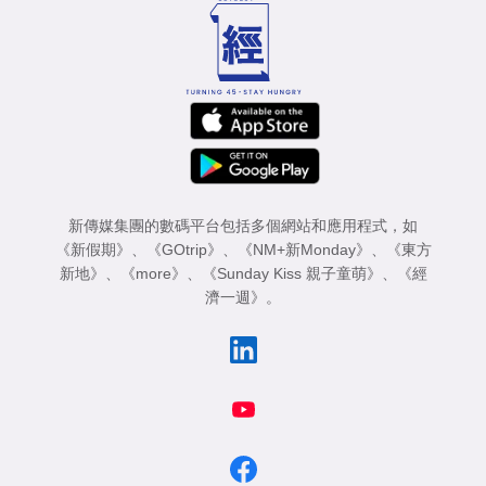
新傳媒集團的數碼平台包括多個網站和應用程式，如
《新假期》
、
《GOtrip》
、
《NM+新Monday》
、
《東方
新地》
、
《more》
、
《Sunday Kiss 親子童萌》
、
《經
濟一週》
。