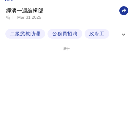
科
經濟一週編輯部
技
Mar 31 2025
筍工
職
二級懲教助理
公務員招聘
政府工
場
政府職位
生
廣告
活
時
事
專
欄
訂
閱
專
區