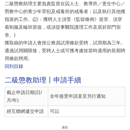
二級懲教助理主要負責監督在囚人士、教導所／更生中心／
勞教中心的青少年罪犯及戒毒所的戒毒者；以及執行其他獲
指派的工作。(註：獲聘人士須受《監獄條例》規管、須穿
着制服及輪班當值，或須從事醫院護理工作及居於部門宿
舍。)
獲取錄的申請人會按公務員試用條款受聘，試用期為三年。
通過試用關限後，受聘人士或可獲考慮按當時適用的長期聘
用條款聘用。
回到目錄
二級懲教助理丨申請手續
截止申請日期(日/
全年接受申請直至另行通知
月/年)
經互聯網遞交申請
可以
廣告