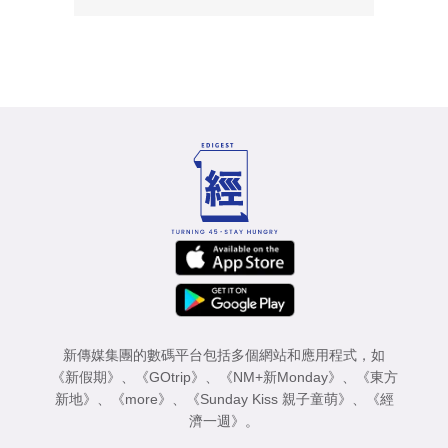
新傳媒集團的數碼平台包括多個網站和應用程式，如
《新假期》
、
《GOtrip》
、
《NM+新Monday》
、
《東方
新地》
、
《more》
、
《Sunday Kiss 親子童萌》
、
《經
濟一週》
。