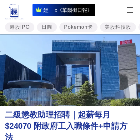
即
經一 x《華爾街日報》
時
財
港股IPO
日圓
Pokemon卡
美股科技股
經
專
題
投
資
樓
市
理
二級懲教助理招聘｜起薪每月
財
$24070 附政府工入職條件+申請方
商
法
業