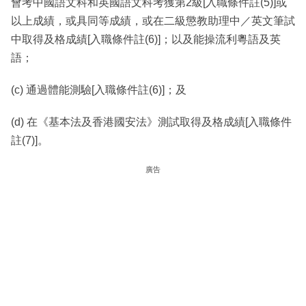
會考中國語文科和英國語文科考獲第2級[入職條件註(5)]或
以上成績，或具同等成績，或在二級懲教助理中／英文筆試
中取得及格成績[入職條件註(6)]；以及能操流利粵語及英
語；
(c) 通過體能測驗[入職條件註(6)]；及
(d) 在《基本法及香港國安法》測試取得及格成績[入職條件
註(7)]。
廣告