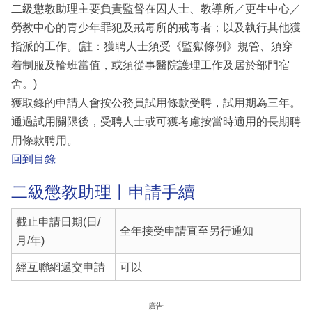
二級懲教助理主要負責監督在囚人士、教導所／更生中心／
勞教中心的青少年罪犯及戒毒所的戒毒者；以及執行其他獲
指派的工作。(註：獲聘人士須受《監獄條例》規管、須穿
着制服及輪班當值，或須從事醫院護理工作及居於部門宿
舍。)
獲取錄的申請人會按公務員試用條款受聘，試用期為三年。
通過試用關限後，受聘人士或可獲考慮按當時適用的長期聘
用條款聘用。
回到目錄
二級懲教助理丨申請手續
截止申請日期(日/
全年接受申請直至另行通知
月/年)
經互聯網遞交申請
可以
廣告