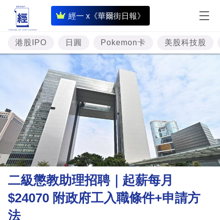
即
經一 x《華爾街日報》
時
財
港股IPO
日圓
Pokemon卡
美股科技股
經
專
題
投
資
樓
市
理
二級懲教助理招聘｜起薪每月
財
$24070 附政府工入職條件+申請方
商
法
業