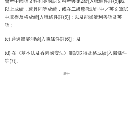
會考中國語文科和英國語文科考獲第2級[入職條件註(5)]或
以上成績，或具同等成績，或在二級懲教助理中／英文筆試
中取得及格成績[入職條件註(6)]；以及能操流利粵語及英
語；
(c) 通過體能測驗[入職條件註(6)]；及
(d) 在《基本法及香港國安法》測試取得及格成績[入職條件
註(7)]。
廣告