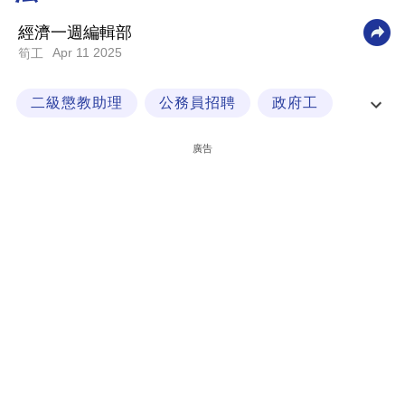
科
經濟一週編輯部
技
Apr 11 2025
筍工
職
二級懲教助理
公務員招聘
政府工
場
政府職位
生
廣告
活
時
事
專
欄
訂
閱
專
區