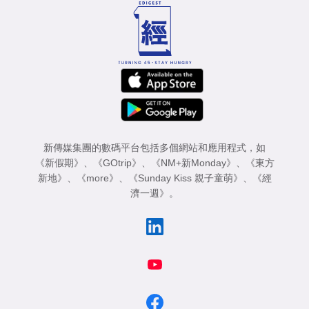
新傳媒集團的數碼平台包括多個網站和應用程式，如
《新假期》
、
《GOtrip》
、
《NM+新Monday》
、
《東方
新地》
、
《more》
、
《Sunday Kiss 親子童萌》
、
《經
濟一週》
。