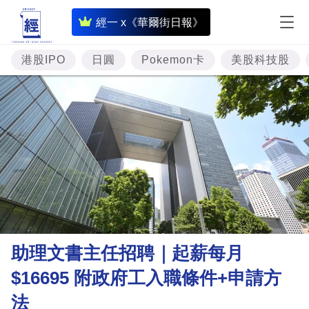
即
經一 x《華爾街日報》
時
財
港股IPO
日圓
Pokemon卡
美股科技股
經
專
題
投
資
樓
市
理
助理文書主任招聘｜起薪每月
財
$16695 附政府工入職條件+申請方
商
法
業