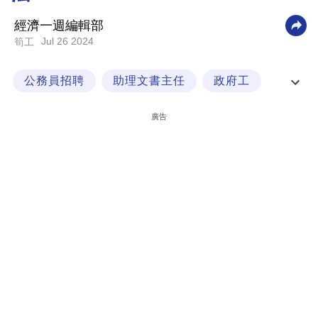
科
經濟一週編輯部
技
Jul 26 2024
筍工
職
公務員招聘
助理文書主任
政府工
場
政府職位
生
廣告
活
時
事
專
欄
訂
閱
專
區