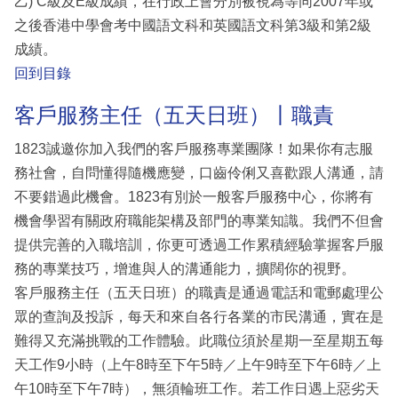
乙) C級及E級成績，在行政上會分別被視為等同2007年或
之後香港中學會考中國語文科和英國語文科第3級和第2級
成績。
回到目錄
客戶服務主任（五天日班）丨職責
1823誠邀你加入我們的客戶服務專業團隊！如果你有志服
務社會，自問懂得隨機應變，口齒伶俐又喜歡跟人溝通，請
不要錯過此機會。1823有別於一般客戶服務中心，你將有
機會學習有關政府職能架構及部門的專業知識。我們不但會
提供完善的入職培訓，你更可透過工作累積經驗掌握客戶服
務的專業技巧，增進與人的溝通能力，擴闊你的視野。
客戶服務主任（五天日班）的職責是通過電話和電郵處理公
眾的查詢及投訴，每天和來自各行各業的市民溝通，實在是
難得又充滿挑戰的工作體驗。此職位須於星期一至星期五每
天工作9小時（上午8時至下午5時／上午9時至下午6時／上
午10時至下午7時），無須輪班工作。若工作日遇上惡劣天