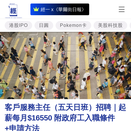
即
經一 x《華爾街日報》
時
財
港股IPO
日圓
Pokemon卡
美股科技股
經
專
題
投
資
樓
市
理
客戶服務主任（五天日班）招聘｜起
財
薪每月$16550 附政府工入職條件
商
+申請方法
業