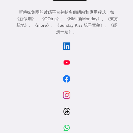
新傳媒集團的數碼平台包括多個網站和應用程式，如
《新假期》
、
《GOtrip》
、
《NM+新Monday》
、
《東方
新地》
、
《more》
、
《Sunday Kiss 親子童萌》
、
《經
濟一週》
。