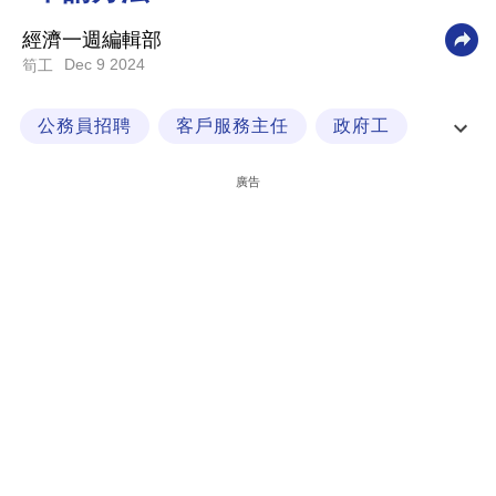
科
經濟一週編輯部
技
Dec 9 2024
筍工
職
公務員招聘
客戶服務主任
政府工
場
政府職位
生
廣告
活
時
事
專
欄
訂
閱
專
區