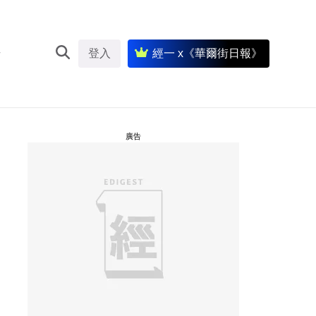
登入
經一 x《華爾街日報》
廣告