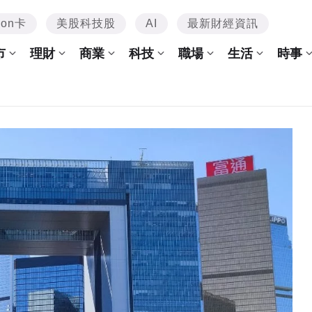
mon卡
美股科技股
AI
最新財經資訊
市
理財
商業
科技
職場
生活
時事