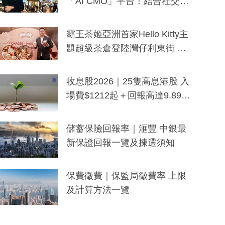
「AI CMO」平台！結合社交聆
聽與廣東話大模型 助中小企數
分鐘生成「貼地」宣傳短片
霸王茶姬亞洲首家Hello Kitty主
題超級茶倉登陸灣仔利東街 推
出首創「伯爵紅茶色」Hello Kitt
y及香港限定特調系列
收息股2026｜25隻高息港股 入
場費$1212起＋回報高達9.89
厘！持續更新
儲蓄保險回報率｜滙豐 中銀最
新保證回報一覽及揀選須知
保費徵費｜保監局徵費率 上限
及計算方法一覽