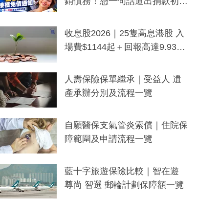
銷債務！憑一句話道出捐款初
衷：加州26萬人接獲免債通知、
一度被誤當詐騙手段
收息股2026｜25隻高息港股 入
場費$1144起＋回報高達9.93
厘！持續更新
人壽保險保單繼承｜受益人 遺
產承辦分別及流程一覽
自願醫保支氣管炎索償｜住院保
障範圍及申請流程一覽
藍十字旅遊保險比較｜智在遊
尊尚 智選 郵輪計劃保障額一覽