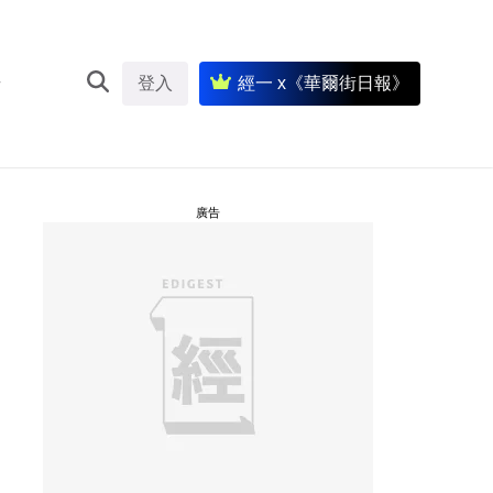
登入
經一 x《華爾街日報》
廣告