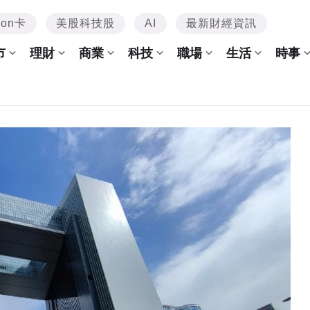
mon卡
美股科技股
AI
最新財經資訊
市
理財
商業
科技
職場
生活
時事