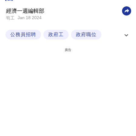
科
經濟一週編輯部
技
Jan 18 2024
筍工
職
公務員招聘
政府工
政府職位
場
高級技工
生
廣告
活
時
事
專
欄
訂
閱
專
區