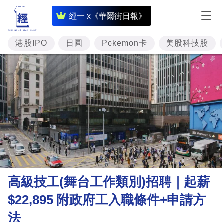
即
經一 x《華爾街日報》
時
財
港股IPO
日圓
Pokemon卡
美股科技股
經
專
題
投
資
樓
市
理
高級技工(舞台工作類別)招聘｜起薪
財
$22,895 附政府工入職條件+申請方
商
法
業