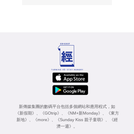
新傳媒集團的數碼平台包括多個網站和應用程式，如
《新假期》
、
《GOtrip》
、
《NM+新Monday》
、
《東方
新地》
、
《more》
、
《Sunday Kiss 親子童萌》
、
《經
濟一週》
。