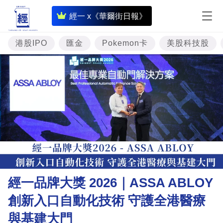
即
經一 x《華爾街日報》
時
財
港股IPO
匯金
Pokemon卡
美股科技股
經
專
題
投
資
樓
市
理
經一品牌大獎 2026｜ASSA ABLOY
財
創新入口自動化技術 守護全港醫療
商
與基建大門
業