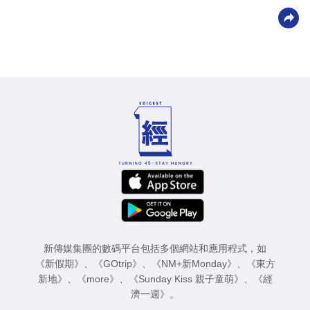
新傳媒集團的數碼平台包括多個網站和應用程式，如
《新假期》
、
《GOtrip》
、
《NM+新Monday》
、
《東方
新地》
、
《more》
、
《Sunday Kiss 親子童萌》
、
《經
濟一週》
。