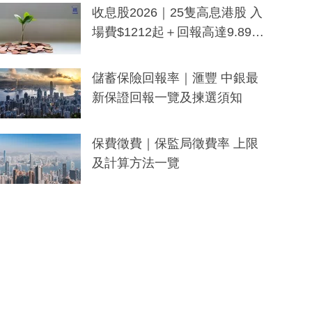
y及香港限定特調系列
收息股2026｜25隻高息港股 入
場費$1212起＋回報高達9.89
厘！持續更新
儲蓄保險回報率｜滙豐 中銀最
新保證回報一覽及揀選須知
保費徵費｜保監局徵費率 上限
及計算方法一覽