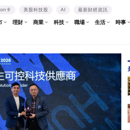
mon卡
美股科技股
AI
最新財經資訊
市
理財
商業
科技
職場
生活
時事