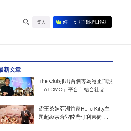
登入
經一 x《華爾街日報》
最新文章
The Club推出首個專為港企而設
「AI CMO」平台！結合社交聆
聽與廣東話大模型 助中小企數
分鐘生成「貼地」宣傳短片
霸王茶姬亞洲首家Hello Kitty主
題超級茶倉登陸灣仔利東街 推
出首創「伯爵紅茶色」Hello Kitt