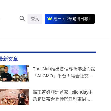
登入
經一 x《華爾街日報》
最新文章
The Club推出首個專為港企而設
「AI CMO」平台！結合社交聆
聽與廣東話大模型 助中小企數
分鐘生成「貼地」宣傳短片
霸王茶姬亞洲首家Hello Kitty主
題超級茶倉登陸灣仔利東街 推
出首創「伯爵紅茶色」Hello Kitt