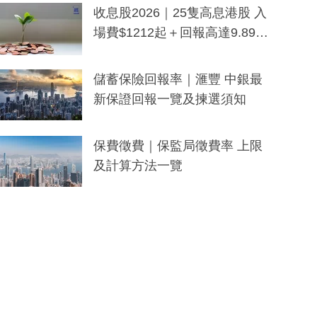
y及香港限定特調系列
收息股2026｜25隻高息港股 入
場費$1212起＋回報高達9.89
厘！持續更新
儲蓄保險回報率｜滙豐 中銀最
新保證回報一覽及揀選須知
保費徵費｜保監局徵費率 上限
及計算方法一覽