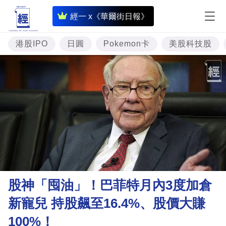
即
經一 x《華爾街日報》
時
財
港股IPO
日圓
Pokemon卡
美股科技股
經
專
題
投
資
樓
市
理
股神「囤油」！巴菲特月內3度加倉
財
新寵兒 持股飆至16.4%、股價大賺
商
100%！
業