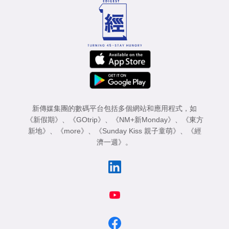
新傳媒集團的數碼平台包括多個網站和應用程式，如
《新假期》
、
《GOtrip》
、
《NM+新Monday》
、
《東方
新地》
、
《more》
、
《Sunday Kiss 親子童萌》
、
《經
濟一週》
。