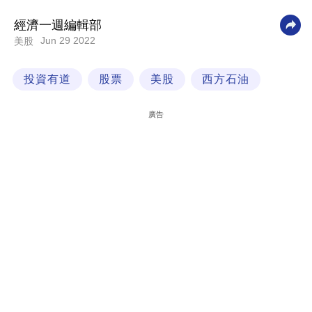
科
經濟一週編輯部
技
Jun 29 2022
美股
職
投資有道
股票
美股
西方石油
場
生
廣告
活
時
事
專
欄
訂
閱
專
區