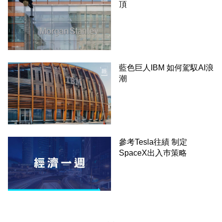
頂
藍色巨人IBM 如何駕馭AI浪
潮
參考Tesla往績 制定
SpaceX出入巿策略