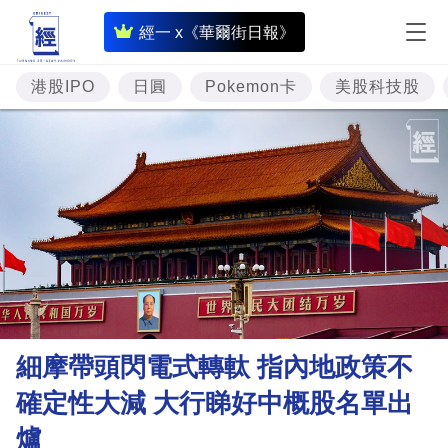
即
經一 x《華爾街日報》
時
財
港股IPO
日圓
Pokemon卡
美股科技股
經
專
題
投
資
樓
市
理
細摩帶頭閃電式轉軚 指內地政策不
財
確定性大減 大行睇好中概股名單出
商
爐
業