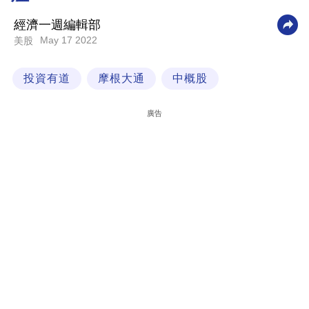
科
經濟一週編輯部
技
May 17 2022
美股
職
投資有道
摩根大通
中概股
場
生
廣告
活
時
事
專
欄
訂
閱
專
區