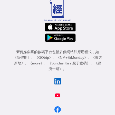
新傳媒集團的數碼平台包括多個網站和應用程式，如
《新假期》
、
《GOtrip》
、
《NM+新Monday》
、
《東方
新地》
、
《more》
、
《Sunday Kiss 親子童萌》
、
《經
濟一週》
。