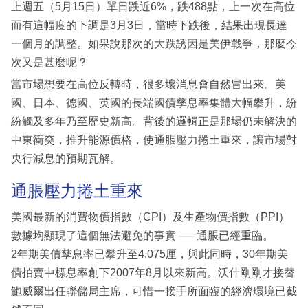
上週五（5月15日）單日跌近6%，跌488點，上一次在高位
而有這幅度的下調是3月3日，當時下跌後，結果出現長達
一個月的調整。如果說那次的大跌誘因是美伊戰爭，那麼今
次又是甚麼呢？
當市場想要在高位反轉時，很多壞消息會自然冒出來。美
國、日本、德國、英國的長端國債孳息率集體大幅攀升，紛
紛觸及多年乃至歷史新高。背後的邏輯正是那場仍未解決的
中東衝突，推升能源價格，使通脹壓力捲土重來，讓市場對
央行減息的預期瓦解。
通脹壓力捲土重來
美國最新的消費物價指數（CPI）及生產物價指數（PPI）
數據均顯現了這個無法避免的事實 ── 通脹已經重臨。
2年期美債孳息率已攀升至4.075厘，與此同時，30年期美
債拍賣中標息率創下2007年8月以來新高。沃什剛剛才接替
鮑威爾出任聯儲局主席，可惜一接手所面臨的經濟環境已截