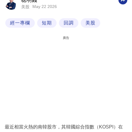
聰明錢
May 22 2026
美股
科
技
經一專欄
短期
回調
美股
職
場
廣告
生
活
時
事
專
欄
訂
閱
專
最近相當火熱的南韓股市，其韓國綜合指數（KOSPI）在
區