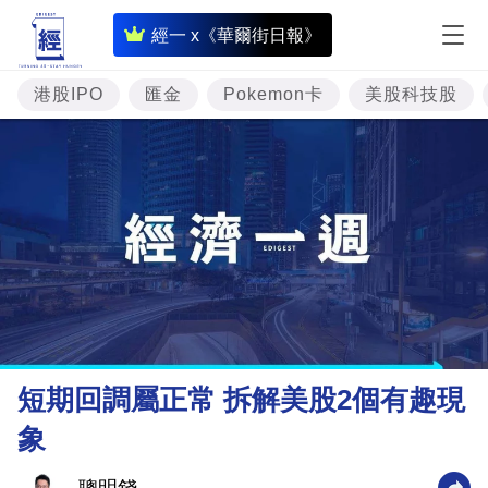
即
經一 x《華爾街日報》
時
財
港股IPO
匯金
Pokemon卡
美股科技股
經
專
題
投
資
樓
市
理
短期回調屬正常 拆解美股2個有趣現
財
象
商
業