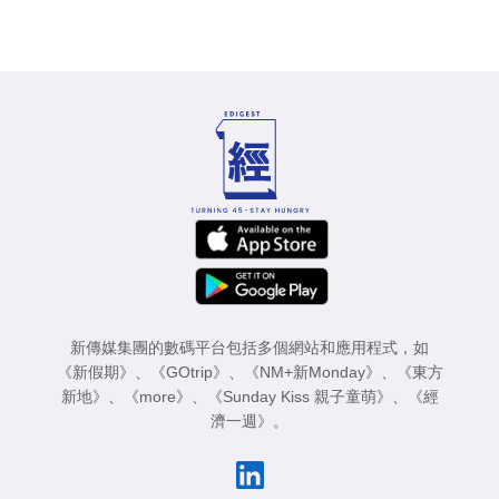
新傳媒集團的數碼平台包括多個網站和應用程式，如
《新假期》
、
《GOtrip》
、
《NM+新Monday》
、
《東方
新地》
、
《more》
、
《Sunday Kiss 親子童萌》
、
《經
濟一週》
。