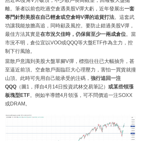
然近90度角V升破頂，不少散戶畏高觀望，回報被大盤拋
離。筆者以前也吃過空倉遇美股V彈大虧，近年發展出
一套
專門針對美股在自己輕倉或空倉時V彈的追貨打法
。這套武
功讓我能放膽高追，同時顧及風控。要防止錯過美股V彈，
最佳方法其實是
在市況欠佳時，仍保留至少一兩成倉位
。當
市況不明，倉位宜以VOO或QQQ等大盤ETF作為主力，控
制下行風險。
當散戶意識到美股大盤單腳V彈，標指往往已大幅抽升，甚
至逼近前頂。空倉散戶面臨巨大心理壓力，害怕一買貨就撞
山頂。此時可先用自己能承受的注碼，
強行追回一注
QQQ
（圖1，擇自4月14日投資武林交易筆記）
或某些領漲
板塊型ETF
。例如半導體4月領漲，可不問價追一注SOXX
或DRAM。