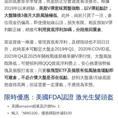
追回底倉並非求發達，而是防止空倉過度看淡後市。根據
2019年以來經驗，
美股V彈意味買盤強勁，以V彈起點計，
大盤隨後3個月大跌風險極低
。此外，由於只買了一注，倉
位現金仍偏高，即使撞短線山頂，損失有限。相反假如V彈
判斷正確，稍後可
利用貨底浮利加碼，分段推回重倉
。
當追貨後一兩週，發現貨底有浮利，及標指頭也不回日日
升，此時基本可斷定大盤走2019年Q1、2020年COVID底、
2023年Q4及2025年關稅戰後那種單腳V彈行情。大盤風險
既降低，可變招利用QQQ貨底浮利疊上，安心挑選強勢板
塊及個股打進攻：只要
板塊型ETF及個股有低風險進場點即
可建倉，不必介懷大盤是否在低點
。抄到大盤週/月線底固
然值得高興，但這需要一定運氣，不應視為常態。
限時優惠：美國FDA認證 激光生髮頭盔
美國amazon鎖量及評價No. 1
輸入「NMG100」優惠碼額外減$100