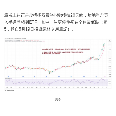
筆者上週正是趁標指及費半指數後抽20天線，放膽重倉買
入半導體相關ETF，其中一注更僥倖撈在全週最低點（圖
5，擇自5月19日投資武林交易筆記）。
廣告