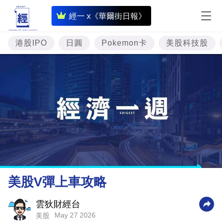
即
經一 x《華爾街日報》
時
財
港股IPO
日圓
Pokemon卡
美股科技股
經
專
題
投
資
樓
市
理
美股V彈上車攻略
財
商
雲狄財經台
May 27 2026
美股
業