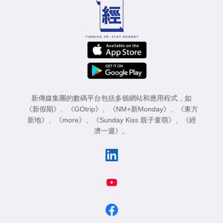
新傳媒集團的數碼平台包括多個網站和應用程式，如
《新假期》
、
《GOtrip》
、
《NM+新Monday》
、
《東方
新地》
、
《more》
、
《Sunday Kiss 親子童萌》
、
《經
濟一週》
。