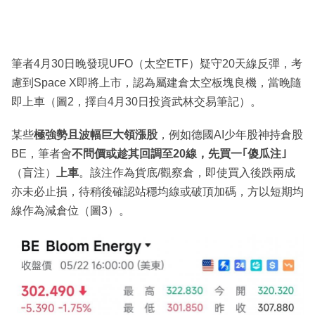
筆者4月30日晚發現UFO（太空ETF）疑守20天線反彈，考
慮到Space X即將上市，認為屬建倉太空板塊良機，當晚隨
即上車（圖2，擇自4月30日投資武林交易筆記）。
某些
極強勢且波幅巨大領漲股
，例如德國AI少年股神持倉股
BE，筆者會
不問價或趁其回調至20線，先買一｢傻瓜注｣
（盲注）
上車
。該注作為貨底/觀察倉，即使買入後跌兩成
亦未必止損，待稍後確認站穩均線或破頂加碼，方以短期均
線作為減倉位（圖3）。