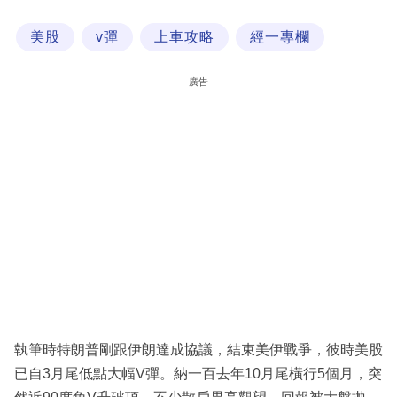
科
美股
v彈
上車攻略
經一專欄
技
職
廣告
場
生
活
時
事
專
欄
訂
閱
執筆時特朗普剛跟伊朗達成協議，結束美伊戰爭，彼時美股
專
已自3月尾低點大幅V彈。納一百去年10月尾橫行5個月，突
區