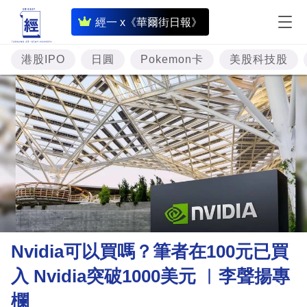
即
經一 x《華爾街日報》
時
財
港股IPO
日圓
Pokemon卡
美股科技股
經
專
題
投
資
樓
市
理
Nvidia可以買嗎？筆者在100元已買
財
入 Nvidia突破1000美元 ︳李聲揚專
商
欄
業