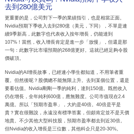
去到280億美元
更重要的是，公司對下一季的業績指引，也是相當正面。
Nvidia預期下季收入去到280億（美元，下同），不單是連
續9季新高，此數字也代表收入按年增長，仍能達到
107%！當然，收入增長肯定是進一步「放慢」，但還是那
一句：此數字比市場預期的268億更好。這就已經足夠令股
價破頂。
Nvidia的AI增長故事，已經連小學生都知道，不用筆者重
覆。但然後呢？股價總不能無限上升。去到某個位置，還是
要看估值。Nvidia剛剛一季的純利，達到150億。既然收入
仍在增長，全年純利600億，應無難度。公司市值現在2.4
萬億。所以「預期市盈率」，大約是40倍。40倍是平是
貴？實在很難說，永遠沒有標準答案，但頗肯定並不是天價
地貴。不少其他大型科技股，預期市盈率都去到近30倍。
但Nvidia的收入增長是三位數，其他科企只是20-30%。