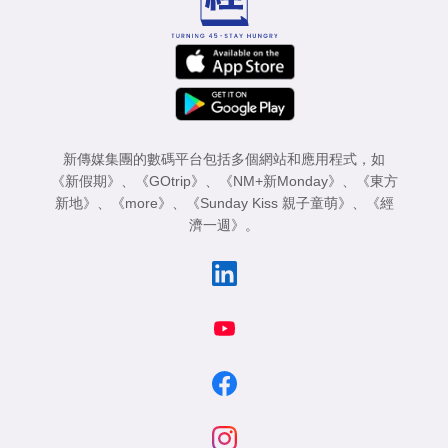
新傳媒集團的數碼平台包括多個網站和應用程式，如
《新假期》
、
《GOtrip》
、
《NM+新Monday》
、
《東方
新地》
、
《more》
、
《Sunday Kiss 親子童萌》
、
《經
濟一週》
。