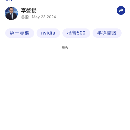
科
李聲揚
技
May 23 2024
美股
職
經一專欄
nvidia
標普500
半導體股
場
生
廣告
活
時
事
專
欄
訂
閱
專
區