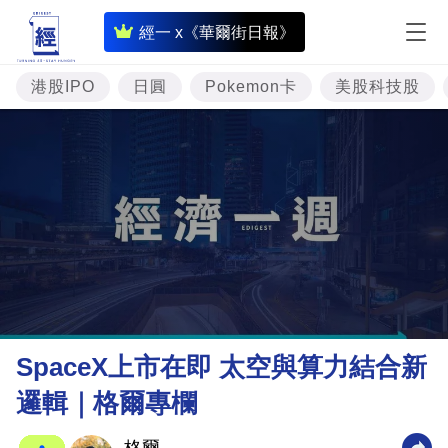
即
經一 x《華爾街日報》
時
財
港股IPO
日圓
Pokemon卡
美股科技股
經
專
題
投
資
樓
市
理
SpaceX上市在即 太空與算力結合新
財
邏輯｜格爾專欄
商
業