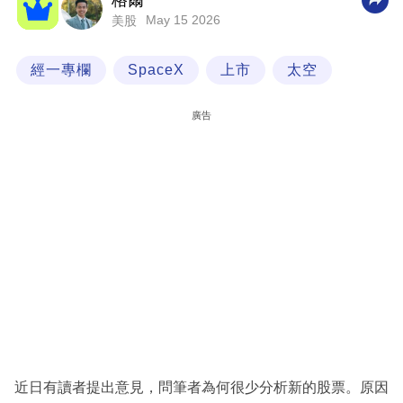
格爾
May 15 2026
美股
科
技
經一專欄
SpaceX
上市
太空
職
場
廣告
生
活
時
事
專
欄
訂
閱
專
近日有讀者提出意見，問筆者為何很少分析新的股票。原因
區