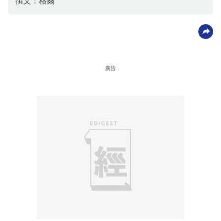
撰文：格爾
廣告