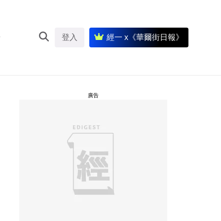
登入
經一 x《華爾街日報》
廣告