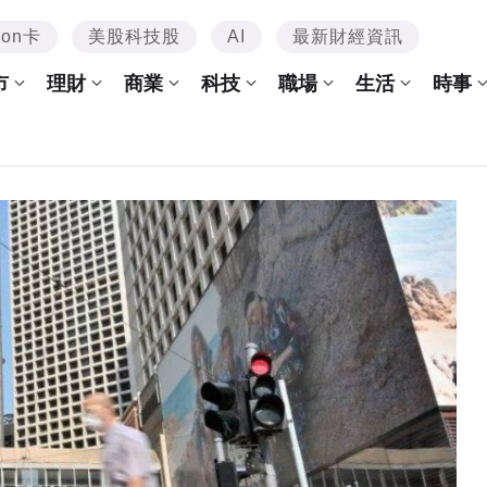
mon卡
美股科技股
AI
最新財經資訊
市
理財
商業
科技
職場
生活
時事