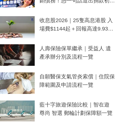
銷債務！憑一句話道出捐款初
衷：加州26萬人接獲免債通知、
一度被誤當詐騙手段
收息股2026｜25隻高息港股 入
場費$1144起＋回報高達9.93
厘！持續更新
人壽保險保單繼承｜受益人 遺
產承辦分別及流程一覽
自願醫保支氣管炎索償｜住院保
障範圍及申請流程一覽
藍十字旅遊保險比較｜智在遊
尊尚 智選 郵輪計劃保障額一覽