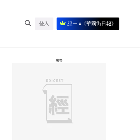
登入
經一 x《華爾街日報》
廣告