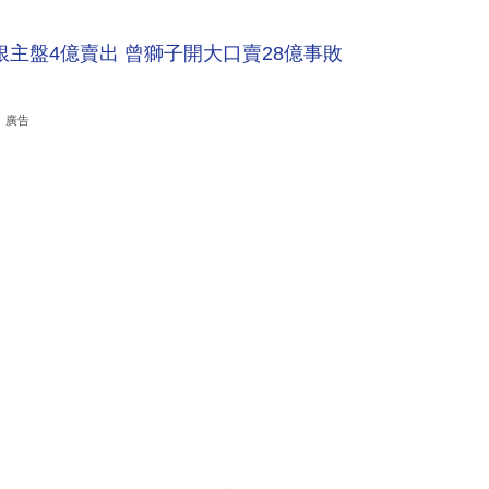
主盤4億賣出 曾獅子開大口賣28億事敗
廣告