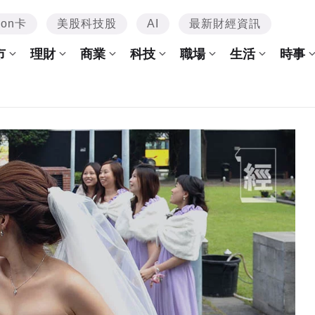
mon卡
美股科技股
AI
最新財經資訊
市
理財
商業
科技
職場
生活
時事