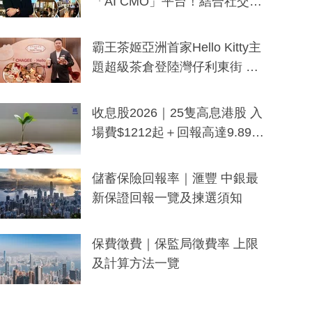
「AI CMO」平台！結合社交聆
聽與廣東話大模型 助中小企數
分鐘生成「貼地」宣傳短片
霸王茶姬亞洲首家Hello Kitty主
題超級茶倉登陸灣仔利東街 推
出首創「伯爵紅茶色」Hello Kitt
y及香港限定特調系列
收息股2026｜25隻高息港股 入
場費$1212起＋回報高達9.89
厘！持續更新
儲蓄保險回報率｜滙豐 中銀最
新保證回報一覽及揀選須知
保費徵費｜保監局徵費率 上限
及計算方法一覽