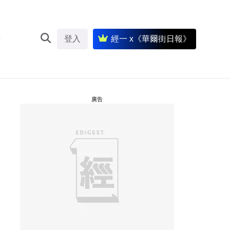
登入
經一 x《華爾街日報》
廣告