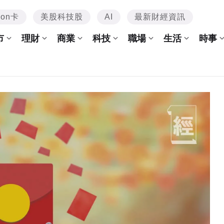
mon卡
美股科技股
AI
最新財經資訊
市
理財
商業
科技
職場
生活
時事