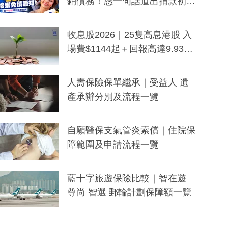
銷債務！憑一句話道出捐款初
衷：加州26萬人接獲免債通知、
一度被誤當詐騙手段
收息股2026｜25隻高息港股 入
場費$1144起＋回報高達9.93
厘！持續更新
人壽保險保單繼承｜受益人 遺
產承辦分別及流程一覽
自願醫保支氣管炎索償｜住院保
障範圍及申請流程一覽
藍十字旅遊保險比較｜智在遊
尊尚 智選 郵輪計劃保障額一覽