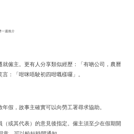
濟一週推介
遷就僱主。更有人分享類似經歷：「有啲公司，農曆
笑言：「咁咪唔駛初四咁嘅樣囉」。
放年假，故事主確實可以向勞工署尋求協助。
員（或其代表）的意見後指定。僱主須至少在假期開
同意，可以較短時間通知。