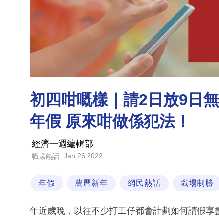
初四咁嘅樣｜請2日放9日
年假 原來咁做係犯法！
經濟一週編輯部
Jan 26 2022
職場熱話
年假
農曆新年
網民熱話
職場制勝
年近歲晚，以往不少打工仔都會計劃如何請假享