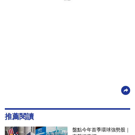
推薦閱讀
盤點今年首季環球強勢股｜