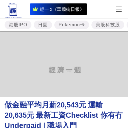
即
經一 x《華爾街日報》
時
財
港股IPO
日圓
Pokemon卡
美股科技股
經
專
題
投
資
樓
市
理
做金融平均月薪20,543元 運輸
財
20,635元 最新工資Checklist 你有冇
商
Underpaid | 職場入門
業