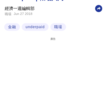
科
經濟一週編輯部
技
Jun 27 2018
職場
職
金融
underpaid
職場
場
生
廣告
活
時
事
專
欄
訂
閱
專
區