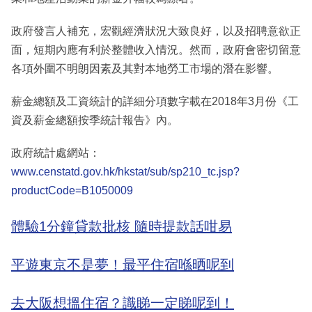
政府發言人補充，宏觀經濟狀況大致良好，以及招聘意欲正
面，短期內應有利於整體收入情況。然而，政府會密切留意
各項外圍不明朗因素及其對本地勞工市場的潛在影響。
薪金總額及工資統計的詳細分項數字載在2018年3月份《工
資及薪金總額按季統計報告》內。
政府統計處網站：
www.censtatd.gov.hk/hkstat/sub/sp210_tc.jsp?
productCode=B1050009
體驗1分鐘貸款批核 隨時提款話咁易
平遊東京不是夢！最平住宿喺晒呢到
去大阪想搵住宿？識睇一定睇呢到！