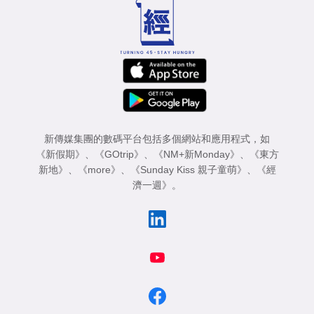
新傳媒集團的數碼平台包括多個網站和應用程式，如
《新假期》
、
《GOtrip》
、
《NM+新Monday》
、
《東方
新地》
、
《more》
、
《Sunday Kiss 親子童萌》
、
《經
濟一週》
。