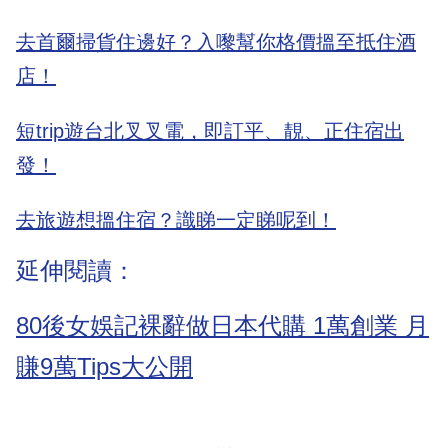
去首爾掃貨住邊好？入嚟幫你格價搵至抵住酒
店！
短trip遊台北叉叉電，即訂平、靚、正住宿出
發！
去旅遊想搵住宿？識睇一定睇呢到！
延伸閱讀：
80後女娛記裸辭做日本代購 1萬創業 月
賺9萬Tips大公開