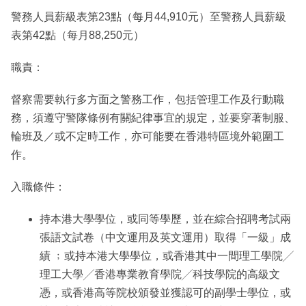
警務人員薪級表第23點（每月44,910元）至警務人員薪級
表第42點（每月88,250元）
職責：
督察需要執行多方面之警務工作，包括管理工作及行動職
務，須遵守警隊條例有關紀律事宜的規定，並要穿著制服、
輪班及／或不定時工作，亦可能要在香港特區境外範圍工
作。
入職條件：
持本港大學學位，或同等學歷，並在綜合招聘考試兩
張語文試卷（中文運用及英文運用）取得「一級」成
績 ﹔或持本港大學學位，或香港其中一間理工學院╱
理工大學╱香港專業教育學院╱科技學院的高級文
憑，或香港高等院校頒發並獲認可的副學士學位，或