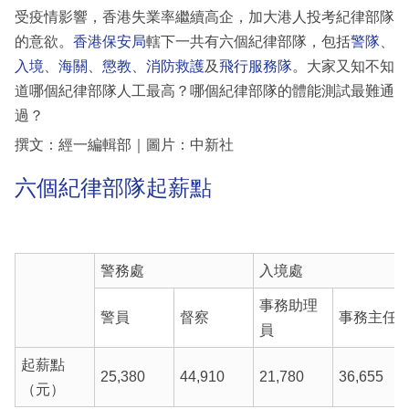
受疫情影響，香港失業率繼續高企，加大港人投考紀律部隊
的意欲。
香港
保安局
轄下一共有六個紀律部隊，包括
警隊
、
入境
、
海關
、
懲教
、
消防救護
及
飛行服務隊
。大家又知不知
道哪個紀律部隊人工最高？哪個紀律部隊的體能測試最難通
過？
撰文：經一編輯部｜圖片：中新社
六個紀律部隊起薪點
警務處
入境處
事務助理
警員
督察
事務主任
員
起薪點
25,380
44,910
21,780
36,655
（元）