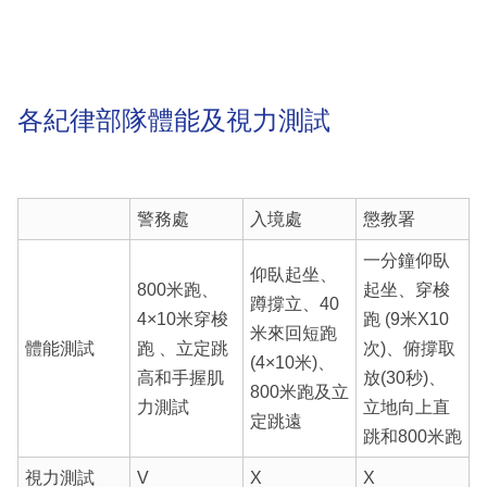
各紀律部隊體能及視力測試
警務處
入境處
懲教署
一分鐘仰臥
仰臥起坐、
800米跑、
起坐、穿梭
蹲撐立、40
4×10米穿梭
跑 (9米X10
米來回短跑
體能測試
跑 、立定跳
次)、俯撐取
(4×10米)、
高和手握肌
放(30秒)、
800米跑及立
力測試
立地向上直
定跳遠
跳和800米跑
視力測試
V
X
X