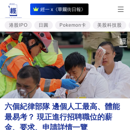
即
經一 x《華爾街日報》
時
財
港股IPO
日圓
Pokemon卡
美股科技股
經
專
題
投
資
樓
市
理
六個紀律部隊 邊個人工最高、體能
財
最易考？ 現正進行招聘職位的薪
商
金、要求、申請詳情一覽
業