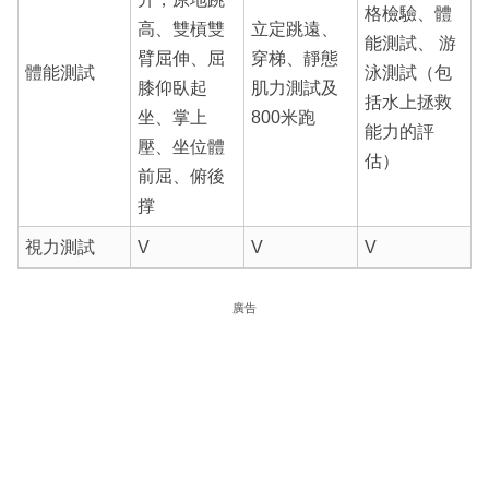
格檢驗、體
高、雙槓雙
立定跳遠、
能測試、 游
臂屈伸、屈
穿梯、靜態
體能測試
泳測試（包
膝仰臥起
肌力測試及
括水上拯救
坐、掌上
800米跑
能力的評
壓、坐位體
估）
前屈、俯後
撑
視力測試
V
V
V
廣告