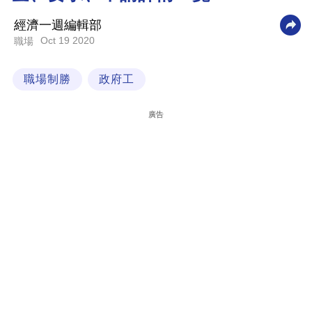
科
經濟一週編輯部
技
Oct 19 2020
職場
職
職場制勝
政府工
場
生
廣告
活
時
事
專
欄
訂
閱
專
區