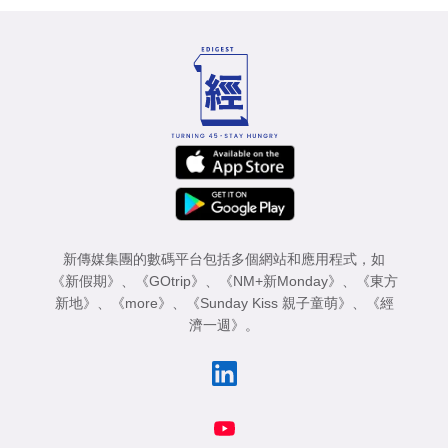
新傳媒集團的數碼平台包括多個網站和應用程式，如
《新假期》
、
《GOtrip》
、
《NM+新Monday》
、
《東方
新地》
、
《more》
、
《Sunday Kiss 親子童萌》
、
《經
濟一週》
。