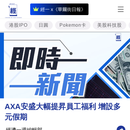
即
經一 x《華爾街日報》
時
財
港股IPO
日圓
Pokemon卡
美股科技股
經
專
題
投
資
樓
市
理
AXA安盛大幅提昇員工福利 增設多
財
元假期
商
業