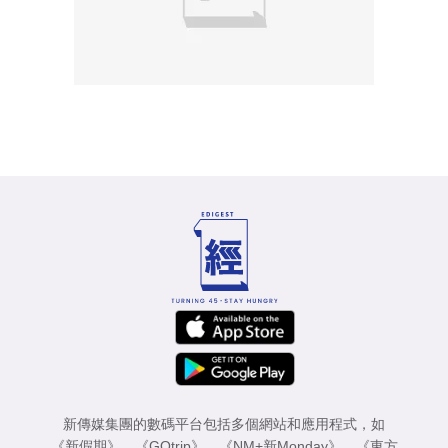
新傳媒集團的數碼平台包括多個網站和應用程式，如
《新假期》
、
《GOtrip》
、
《NM+新Monday》
、
《東方