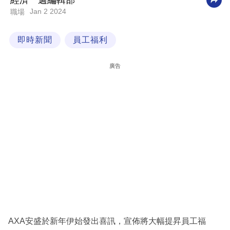
經濟一週編輯部
Jan 2 2024
職場
科
技
即時新聞
員工福利
職
場
廣告
生
活
時
事
專
欄
訂
閱
專
AXA安盛於新年伊始發出喜訊，宣佈將大幅提昇員工福
區