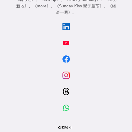
新地》
、
《more》
、
《Sunday Kiss 親子童萌》
、
《經
濟一週》
。