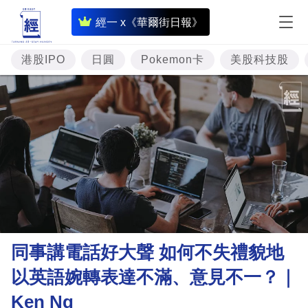
即
經一 x《華爾街日報》
時
財
港股IPO
日圓
Pokemon卡
美股科技股
經
專
題
投
資
樓
市
理
同事講電話好大聲 如何不失禮貌地
財
以英語婉轉表達不滿、意見不一？｜
商
Ken Ng
業