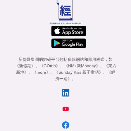
新傳媒集團的數碼平台包括多個網站和應用程式，如
《新假期》
、
《GOtrip》
、
《NM+新Monday》
、
《東方
新地》
、
《more》
、
《Sunday Kiss 親子童萌》
、
《經
濟一週》
。