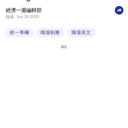
科
經濟一週編輯部
技
Jun 26 2020
職場
職
經一專欄
職場制勝
職場英文
場
生
廣告
活
時
事
專
欄
訂
閱
專
區