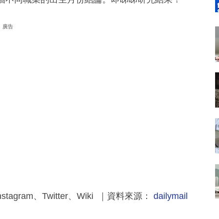
廣告
tagram、Twitter、Wiki ｜資料來源：
dailymail