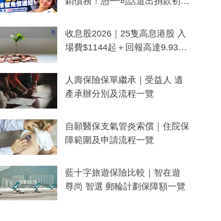
銷債務！憑一句話道出捐款初
衷：加州26萬人接獲免債通知、
一度被誤當詐騙手段
收息股2026｜25隻高息港股 入
場費$1144起＋回報高達9.93
厘！持續更新
人壽保險保單繼承｜受益人 遺
產承辦分別及流程一覽
自願醫保支氣管炎索償｜住院保
障範圍及申請流程一覽
藍十字旅遊保險比較｜智在遊
尊尚 智選 郵輪計劃保障額一覽