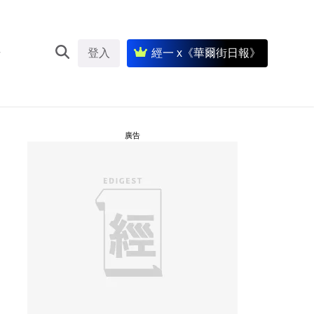
登入
經一 x《華爾街日報》
廣告