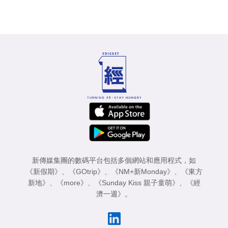
新傳媒集團的數碼平台包括多個網站和應用程式，如
《新假期》
、
《GOtrip》
、
《NM+新Monday》
、
《東方
新地》
、
《more》
、
《Sunday Kiss 親子童萌》
、
《經
濟一週》
。