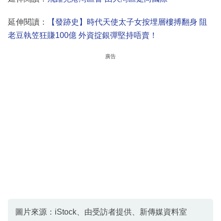
延伸閱讀：
【發跡史】時代天使太子女按埋層樓搏翻身 阻
老豆執笠狂賺100億 外資掟銀彈堅持唔賣！
廣告
圖片來源：iStock、由受訪者提供、新傳媒資料室