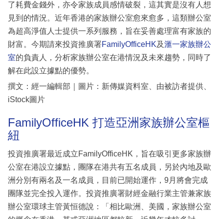
了耗費金錢外，亦令家族成員感情破裂，這其實是沒有人想
見到的情況。近年香港的家族辦公室愈來愈多，這類辦公室
為超高淨值人士提供一系列服務，旨在妥善處理富有家族的
財富。今期請來投資推廣署
FamilyOfficeHK
及
滙一家族辦公
室
的負責人，分析家族辦公室在港情況及未來趨勢，同時了
解在此設立據點的優勢。
撰文：經一編輯部｜圖片：新傳媒資料室、由被訪者提供、
iStock圖片
FamilyOfficeHK 打造亞洲家族辦公室樞
紐
投資推廣署最近成立FamilyOfficeHK，旨在吸引更多家族辦
公室在港設立據點，團隊在港共有五名成員，另於內地及歐
洲分別有兩名及一名成員，目前已開始運作，9月將會完成
團隊並完全投入運作。投資推廣署財經金融行業主管兼家族
辦公室環球主管黃恒德說：「相比歐洲、美國，家族辦公室