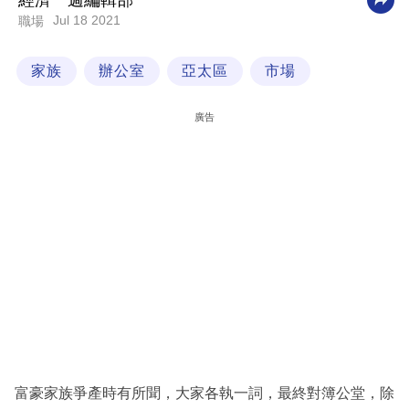
經濟一週編輯部
Jul 18 2021
職場
科
技
家族
辦公室
亞太區
市場
職
場
廣告
生
活
時
事
專
欄
訂
閱
專
富豪家族爭產時有所聞，大家各執一詞，最終對簿公堂，除
區