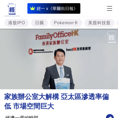
即
經一 x《華爾街日報》
時
財
港股IPO
日圓
Pokemon卡
美股科技股
經
專
題
投
資
樓
市
理
家族辦公室大解構 亞太區滲透率偏
財
低 市場空間巨大
商
業