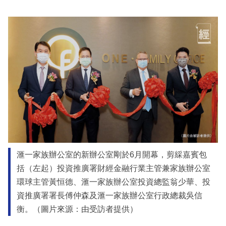
滙一家族辦公室的新辦公室剛於6月開幕，剪綵嘉賓包
括（左起）投資推廣署財經金融行業主管兼家族辦公室
環球主管黃恒德、滙一家族辦公室投資總監翁少華、投
資推廣署署長傅仲森及滙一家族辦公室行政總裁吳信
衡。（圖片來源：由受訪者提供）