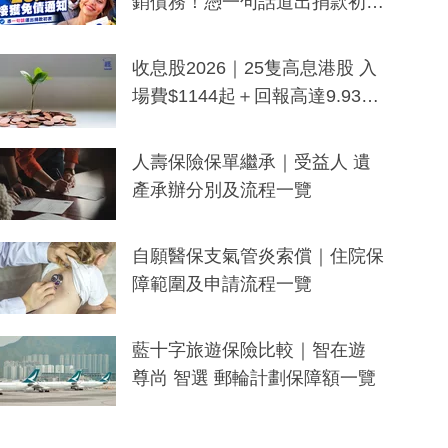
銷債務！憑一句話道出捐款初
衷：加州26萬人接獲免債通知、
一度被誤當詐騙手段
收息股2026｜25隻高息港股 入
場費$1144起＋回報高達9.93
厘！持續更新
人壽保險保單繼承｜受益人 遺
產承辦分別及流程一覽
自願醫保支氣管炎索償｜住院保
障範圍及申請流程一覽
藍十字旅遊保險比較｜智在遊
尊尚 智選 郵輪計劃保障額一覽