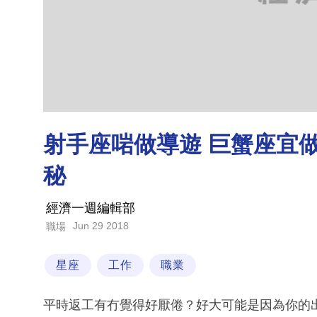
射手座啱做導遊 巨蟹座宜做
秘
經濟一週編輯部
Jun 29 2018
職場
星座
工作
職業
平時返工有冇覺得好厭倦？好大可能是因為你的