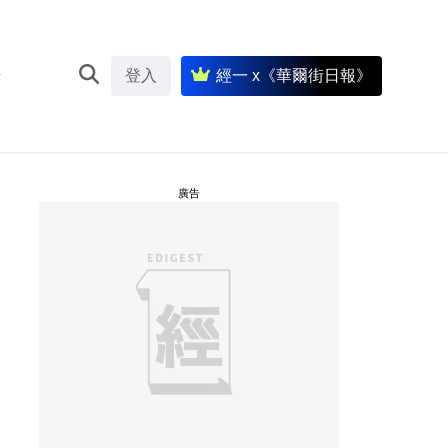
登入
經一 x《華爾街日報》
廣告