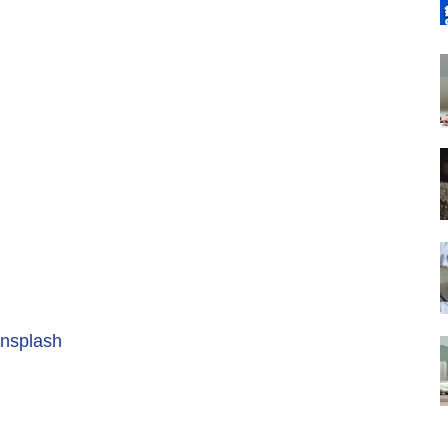
nsplash
」