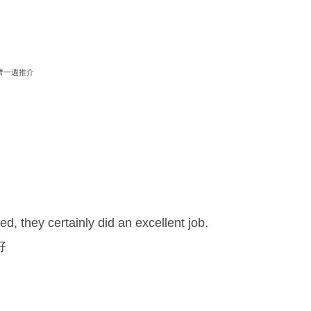
濟一週推介
…
ed, they certainly did an excellent job.
好