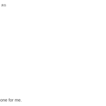
廣告
done for me.