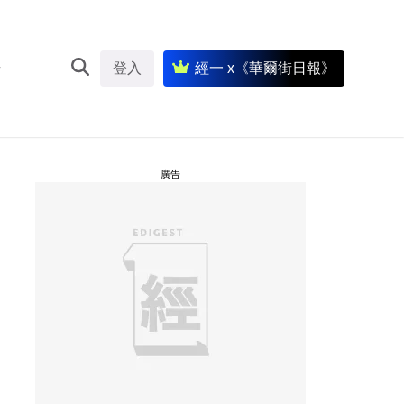
登入
經一 x《華爾街日報》
廣告