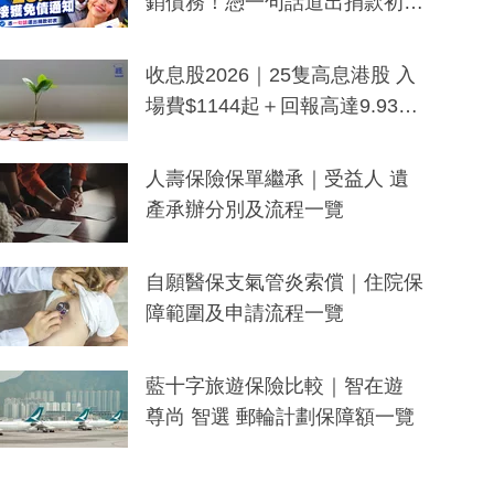
銷債務！憑一句話道出捐款初
衷：加州26萬人接獲免債通知、
一度被誤當詐騙手段
收息股2026｜25隻高息港股 入
場費$1144起＋回報高達9.93
厘！持續更新
人壽保險保單繼承｜受益人 遺
產承辦分別及流程一覽
自願醫保支氣管炎索償｜住院保
障範圍及申請流程一覽
藍十字旅遊保險比較｜智在遊
尊尚 智選 郵輪計劃保障額一覽