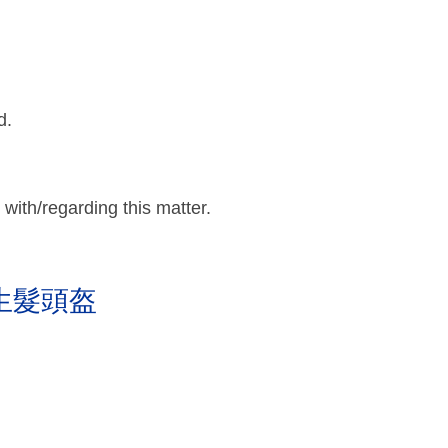
d.
with/regarding this matter.
生髮頭盔