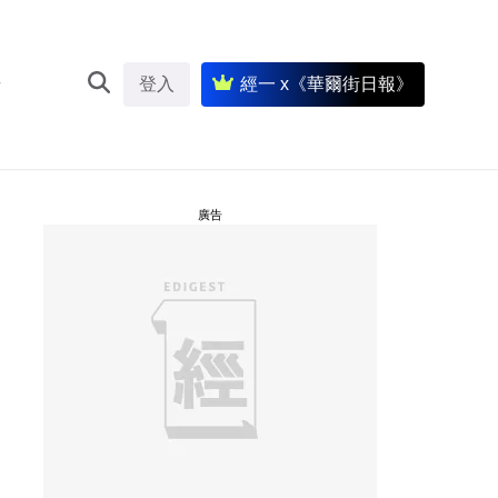
登入
經一 x《華爾街日報》
廣告