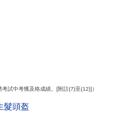
試中考獲及格成績。[附註(7)至(12)]）
生髮頭盔