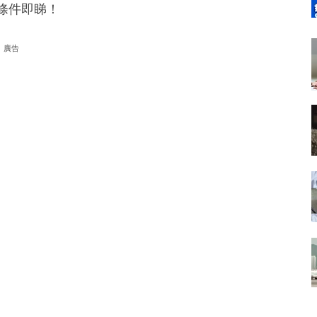
乜條件即睇！
廣告