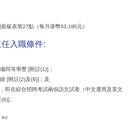
總薪級表第27點（每月港幣53,195元）
任入職條件:
同等學歷 [附註(1)]；
附註(2)及(6)]；及
要求，即在綜合招聘考試兩份語文試卷（中文運用及英文
6)]。
廣告