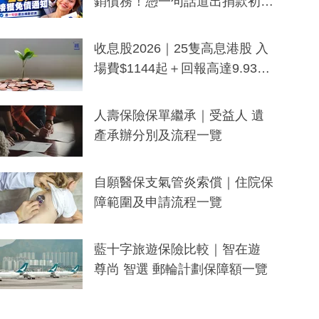
銷債務！憑一句話道出捐款初
衷：加州26萬人接獲免債通知、
一度被誤當詐騙手段
收息股2026｜25隻高息港股 入
場費$1144起＋回報高達9.93
厘！持續更新
人壽保險保單繼承｜受益人 遺
產承辦分別及流程一覽
自願醫保支氣管炎索償｜住院保
障範圍及申請流程一覽
藍十字旅遊保險比較｜智在遊
尊尚 智選 郵輪計劃保障額一覽