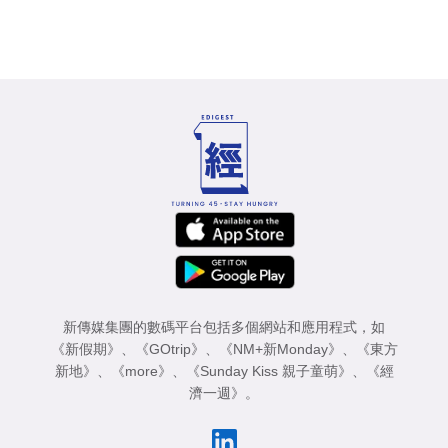
新傳媒集團的數碼平台包括多個網站和應用程式，如
《新假期》
、
《GOtrip》
、
《NM+新Monday》
、
《東方
新地》
、
《more》
、
《Sunday Kiss 親子童萌》
、
《經
濟一週》
。