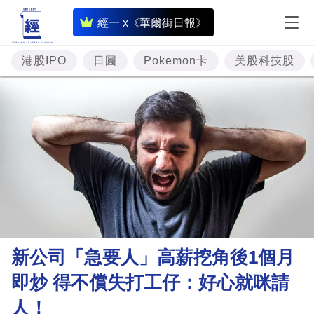
即
經一 x《華爾街日報》
時
財
港股IPO
日圓
Pokemon卡
美股科技股
經
專
題
投
資
樓
市
理
新公司「急要人」高薪挖角後1個月
財
即炒 得不償失打工仔：好心就咪請
商
人！
業