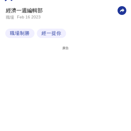
科
經濟一週編輯部
技
Feb 16 2023
職場
職
職場制勝
經一提你
場
生
廣告
活
時
事
專
欄
訂
閱
專
區