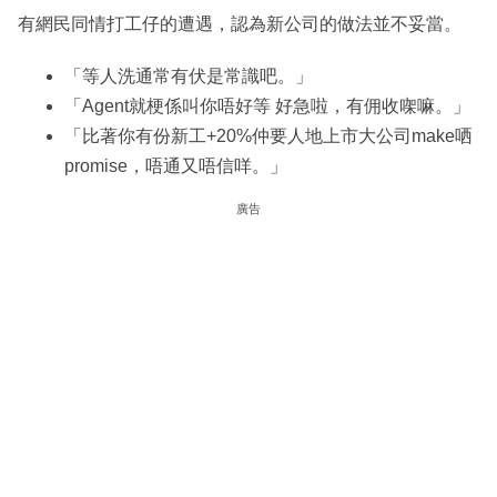
有網民同情打工仔的遭遇，認為新公司的做法並不妥當。
「等人洗通常有伏是常識吧。」
「Agent就梗係叫你唔好等 好急啦，有佣收㗎嘛。」
「比著你有份新工+20%仲要人地上市大公司make哂
promise，唔通又唔信咩。」
廣告