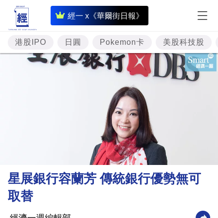
即
經一 x《華爾街日報》
時
財
港股IPO
日圓
Pokemon卡
美股科技股
經
專
題
投
資
樓
市
理
星展銀行容蘭芳 傳統銀行優勢無可
財
取替
商
業