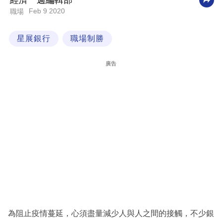
經濟一週編輯部
Feb 9 2020
職場
科
技
星展銀行
職場制勝
職
場
廣告
生
活
時
事
專
欄
訂
閱
專
為阻止疫情蔓延，心須盡量減少人與人之間的接觸，不少銀
區