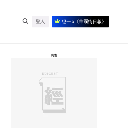
登入
經一 x《華爾街日報》
廣告