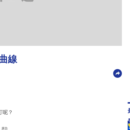
曲線
訂呢？
廣告