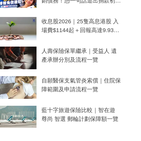
銷債務！憑一句話道出捐款初
衷：加州26萬人接獲免債通知、
一度被誤當詐騙手段
收息股2026｜25隻高息港股 入
場費$1144起＋回報高達9.93
厘！持續更新
人壽保險保單繼承｜受益人 遺
產承辦分別及流程一覽
自願醫保支氣管炎索償｜住院保
障範圍及申請流程一覽
藍十字旅遊保險比較｜智在遊
尊尚 智選 郵輪計劃保障額一覽