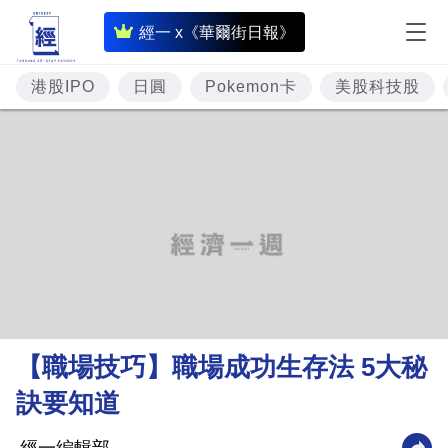
即
經一 x《華爾街日報》
時
財
港股IPO
日圓
Pokemon卡
美股科技股
經
專
題
投
資
樓
市
理
【職場技巧】職場成功生存法 5大秘
財
訣要知道
商
業