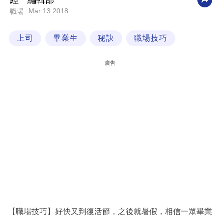
經一編輯部
Mar 13 2018
職場
科
技
上司
畢業生
秘訣
職場技巧
職
場
廣告
生
活
時
事
專
欄
訂
閱
專
【職場技巧】好快又到復活節，之後就暑假，相信一眾畢業
區