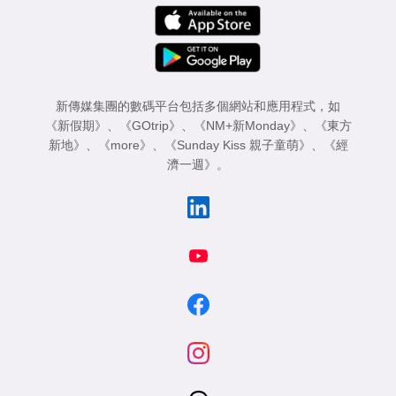
新傳媒集團的數碼平台包括多個網站和應用程式，如
《新假期》
、
《GOtrip》
、
《NM+新Monday》
、
《東方
新地》
、
《more》
、
《Sunday Kiss 親子童萌》
、
《經
濟一週》
。