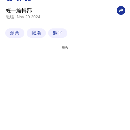
科
經一編輯部
技
Nov 29 2024
職場
職
創業
職場
躺平
場
生
廣告
活
時
事
專
欄
訂
閱
專
區