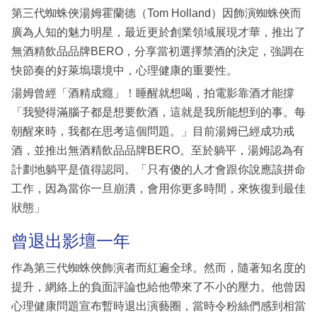
第三代蜘蛛俠湯姆霍蘭德（Tom Holland）因飾演蜘蛛俠而
廣為人知的魅力明星，最近更於創業領域展現才華，推出了
無酒精飲品品牌BERO，分享當初選擇禁酒的決定，強調在
快節奏的好萊塢環境中，心理健康的重要性。
湯姆曾經「酒精成癮」！睡醒就想喝，拍電影靠酒才能撐
「我變得滿腦子都是想要飲酒，這就是我所能想到的事。每
朝醒來時，我都在思考這個問題。」目前湯姆已經成功戒
酒，並推出無酒精飲品品牌BERO。至於躺平，湯姆認為有
計劃地躺平是值得認同。「只有傻的人才會跟你說應該拼命
工作，因為當你一旦崩潰，會用你更多時間，來恢復到最佳
狀態」
曾退出影壇一年
作為第三代蜘蛛俠飾演者而紅遍全球。然而，隨著知名度的
提升，網絡上的負面評論也給他帶來了不小的壓力。他曾因
心理健康問題宣布暫時退出演藝圈，當時令粉絲們感到相當