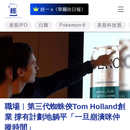
即
經一 x《華爾街日報》
時
財
港股IPO
日圓
Pokemon卡
美股科技股
經
專
題
投
資
樓
市
理
職場︳第三代蜘蛛俠Tom Holland創
財
業 撐有計劃地躺平「一旦崩潰咪仲
商
嘥時間」
業