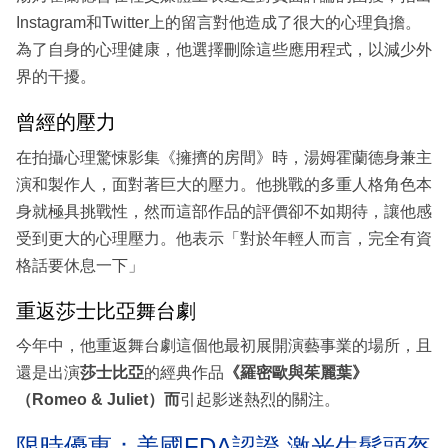
Instagram和Twitter上的留言對他造成了很大的心理負擔。
為了自身的心理健康，他選擇刪除這些應用程式，以減少外
界的干擾。
曾經的壓力
在拍攝心理驚悚影集《擁擠的房間》時，湯姆霍蘭德身兼主
演和製作人，面對著巨大的壓力。他挑戰的多重人格角色本
身就極具挑戰性，然而這部作品的評價卻不如期待，讓他感
受到更大的心理壓力。他表示「對於年輕人而言，完全有資
格話要休息一下」
重返莎士比亞舞台劇
今年中，他重返舞台劇這個他最初展開演藝事業的場所，且
還是出演
莎士比亞
的經典作品
《羅密歐與茱麗葉》
（Romeo & Juliet）而
引起影迷熱烈的關注。
限時優惠：美國FDA認證 激光生髮頭盔