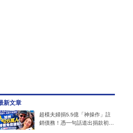
最新文章
超模夫婦捐5.5億「神操作」註
銷債務！憑一句話道出捐款初
衷：加州26萬人接獲免債通知、