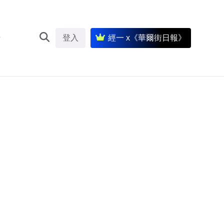
登入
經一 x《華爾街日報》