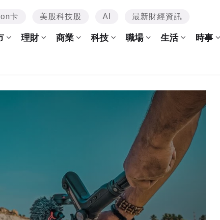
mon卡
美股科技股
AI
最新財經資訊
市
理財
商業
科技
職場
生活
時事