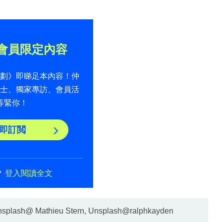
會員限定內容
計劃》即睇足本內容！仲
貼士、獨家專訪、會員活
等緊你！
即訂閲
？
登入閱讀全文
ash@ Mathieu Stern, Unsplash@ralphkayden