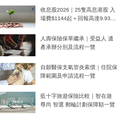
一度被誤當詐騙手段
收息股2026｜25隻高息港股 入
場費$1144起＋回報高達9.93
厘！持續更新
人壽保險保單繼承｜受益人 遺
產承辦分別及流程一覽
自願醫保支氣管炎索償｜住院保
障範圍及申請流程一覽
藍十字旅遊保險比較｜智在遊
尊尚 智選 郵輪計劃保障額一覽