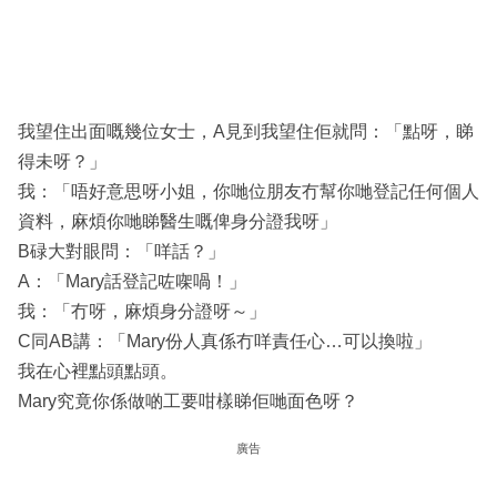
我望住出面嘅幾位女士，A見到我望住佢就問：「點呀，睇
得未呀？」
我：「唔好意思呀小姐，你哋位朋友冇幫你哋登記任何個人
資料，麻煩你哋睇醫生嘅俾身分證我呀」
B碌大對眼問：「咩話？」
A：「Mary話登記咗㗎喎！」
我：「冇呀，麻煩身分證呀～」
C同AB講：「Mary份人真係冇咩責任心…可以換啦」
我在心裡點頭點頭。
Mary究竟你係做啲工要咁樣睇佢哋面色呀？
廣告