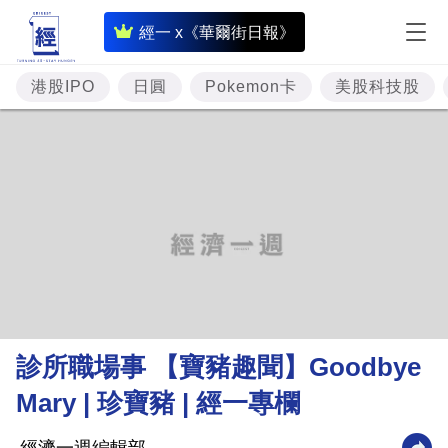
即
經一 x《華爾街日報》
時
財
港股IPO
日圓
Pokemon卡
美股科技股
經
專
題
投
資
樓
市
理
診所職場事 【寶豬趣聞】Goodbye
財
Mary | 珍寶豬 | 經一專欄
商
業