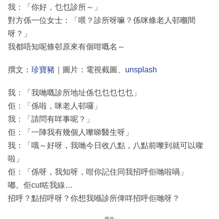
我：「你好，乜乜診所～」
對方係一位女士：「喂？診所呀嘛？係咪條老人邨嗰間
呀？」
我都唔知呢條邨原來有個咁嘅名～
撰文：
珍寶豬
｜圖片：電視截圖、
unsplash
我：「我哋嘅診所地址係乜乜乜乜乜」
佢：「係啦，咪老人邨囉」
我：「請問有咩事呢？」
佢：「一陣我有幾個人嚟睇醫生呀」
我：「哦～好呀，我哋今日收八點，八點前嚟到就可以㗎
啦」
佢：「係呀，我知呀，咁你記住同我招呼佢哋啦喎」
嘟。佢cut咗我線…
招呼？點招呼呀？你想我喺診所俾咩招呼佢哋呀？