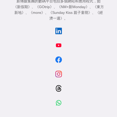
新傳媒集團的數碼平台包括多個網站和應用程式，如
《新假期》
、
《GOtrip》
、
《NM+新Monday》
、
《東方
新地》
、
《more》
、
《Sunday Kiss 親子童萌》
、
《經
濟一週》
。