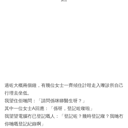
廣告
過咗大概兩個鐘，有幾位女士一齊傾住計咁走入嚟診所自己
行埋去坐低。
我望住佢哋問：「請問係咪睇醫生呀？」
其中一位女士A回應：「係呀，登記咗㗎啦」
我望望電腦冇已登記嘅人：「登記咗？幾時登記㗎？我哋冇
你哋嘅登記紀錄啊」