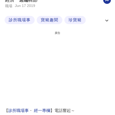
經濟一週編輯部
Jun 17 2019
職場
科
技
診所職場事
寶豬趣聞
珍寶豬
職
經一專欄
場
廣告
生
活
時
事
專
欄
訂
閱
專
【
診所職場事
・
經一專欄
】電話響起～
區