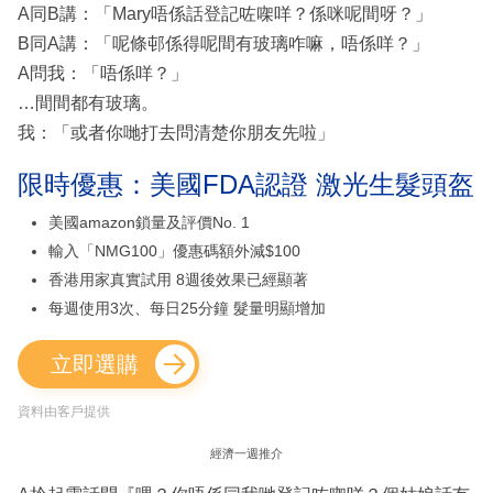
A同B講：「Mary唔係話登記咗㗎咩？係咪呢間呀？」
B同A講：「呢條邨係得呢間有玻璃咋嘛，唔係咩？」
A問我：「唔係咩？」
…間間都有玻璃。
我：「或者你哋打去問清楚你朋友先啦」
限時優惠：美國FDA認證 激光生髮頭盔
美國amazon鎖量及評價No. 1
輸入「NMG100」優惠碼額外減$100
香港用家真實試用 8週後效果已經顯著
每週使用3次、每日25分鐘 髮量明顯增加
立即選購
資料由客戶提供
經濟一週推介