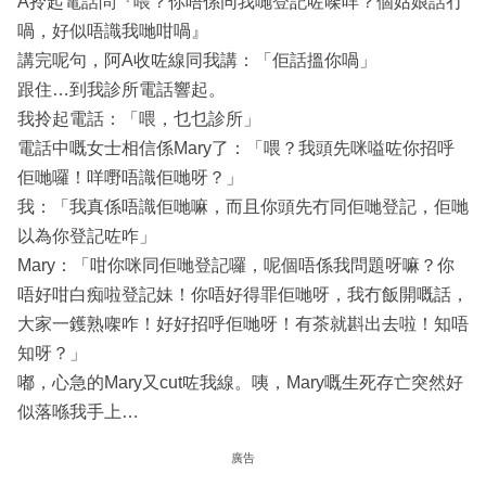
A拎起電話問『喂？你唔係同我哋登記咗㗎咩？個姑娘話冇
喎，好似唔識我哋咁喎』
講完呢句，阿A收咗線同我講：「佢話搵你喎」
跟住…到我診所電話響起。
我拎起電話：「喂，乜乜診所」
電話中嘅女士相信係Mary了：「喂？我頭先咪嗌咗你招呼
佢哋囉！咩嘢唔識佢哋呀？」
我：「我真係唔識佢哋嘛，而且你頭先冇同佢哋登記，佢哋
以為你登記咗咋」
Mary：「咁你咪同佢哋登記囉，呢個唔係我問題呀嘛？你
唔好咁白痴啦登記妹！你唔好得罪佢哋呀，我冇飯開嘅話，
大家一鑊熟㗎咋！好好招呼佢哋呀！有茶就斟出去啦！知唔
知呀？」
嘟，心急的Mary又cut咗我線。咦，Mary嘅生死存亡突然好
似落喺我手上…
廣告