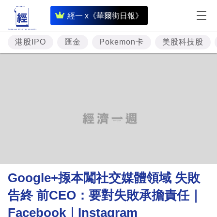
即
經一 x《華爾街日報》
時
財
港股IPO
匯金
Pokemon卡
美股科技股
經
專
題
投
資
樓
市
理
Google+揼本闖社交媒體領域 失敗
財
告終 前CEO：要對失敗承擔責任｜
商
Facebook｜Instagram
業