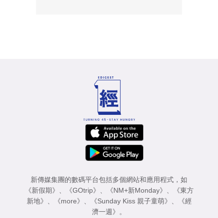
新傳媒集團的數碼平台包括多個網站和應用程式，如
《新假期》
、
《GOtrip》
、
《NM+新Monday》
、
《東方
新地》
、
《more》
、
《Sunday Kiss 親子童萌》
、
《經
濟一週》
。