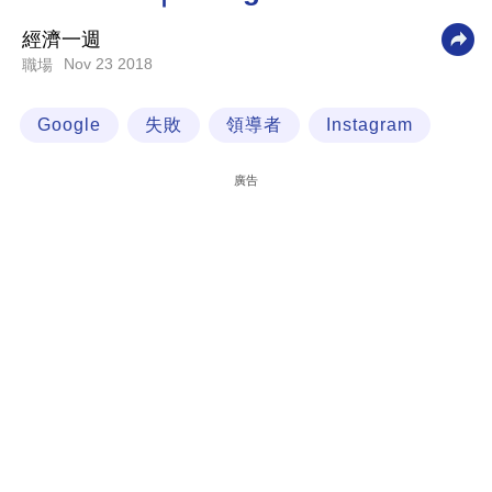
科
經濟一週
技
Nov 23 2018
職場
職
Google
失敗
領導者
Instagram
場
生
廣告
活
時
事
專
欄
訂
閱
專
區