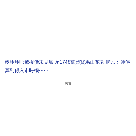
麥玲玲唔驚樓價未見底 斥1748萬買寶馬山花園 網民﹕師傳
算到係入市時機⋯⋯
廣告