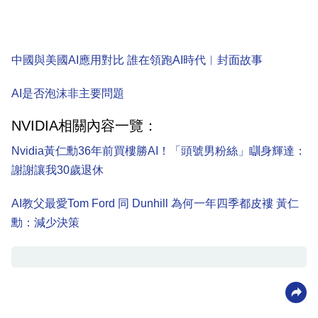
中國與美國AI應用對比 誰在領跑AI時代︳封面故事
AI是否泡沫非主要問題
NVIDIA相關內容一覽：
Nvidia黃仁勳36年前買樓勝AI！「頭號男粉絲」瞓身輝達：
謝謝讓我30歲退休
AI教父最愛Tom Ford 同 Dunhill 為何一年四季都皮褸 黃仁
勳：減少決策