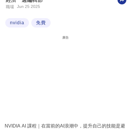
經濟一週編輯部
Jun 25 2025
職場
科
技
nvidia
免費
職
場
廣告
生
活
時
事
專
欄
訂
閱
專
NVIDIA AI 課程｜在當前的AI浪潮中，提升自己的技能是避
區