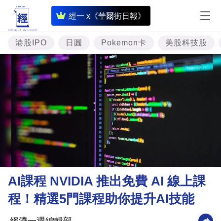
即
經一 x《華爾街日報》
時
財
港股IPO
日圓
Pokemon卡
美股科技股
經
專
題
投
資
樓
市
理
AI課程 NVIDIA 推出免費 AI 線上課
財
程！精選5門課程助你提升AI技能
商
業