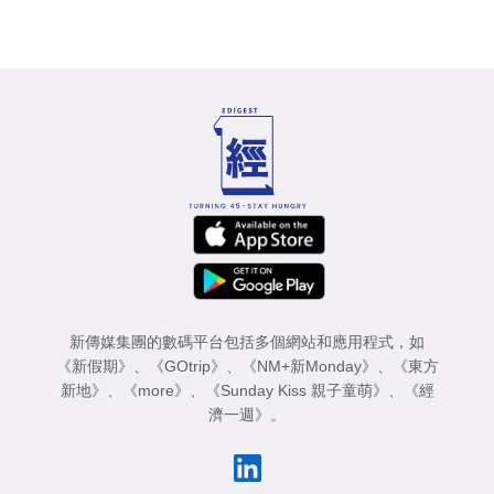
新傳媒集團的數碼平台包括多個網站和應用程式，如
《新假期》
、
《GOtrip》
、
《NM+新Monday》
、
《東方
新地》
、
《more》
、
《Sunday Kiss 親子童萌》
、
《經
濟一週》
。