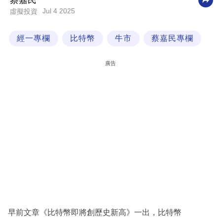
蔡嘉民
Jul 4 2025
虛擬投資
科
技
經一專欄
比特幣
牛市
蔡嘉民專欄
職
場
廣告
生
活
時
事
專
欄
訂
閱
專
早前文章《比特幣即將創歷史新高》一出，比特幣
區