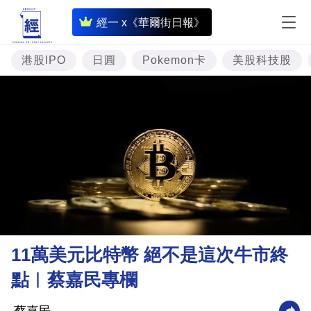
即
經一 x《華爾街日報》
時
財
港股IPO
日圓
Pokemon卡
美股科技股
經
專
題
投
資
樓
市
理
11萬美元比特幣 絕不是這次牛市終
財
點︳蔡嘉民專欄
商
業