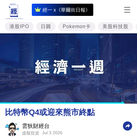
即
經一 x《華爾街日報》
時
財
港股IPO
日圓
Pokemon卡
美股科技股
經
專
題
投
資
樓
市
理
比特幣Q4或迎來熊市終點
財
商
雲狄財經台
Jul 3 2026
虛擬投資
業