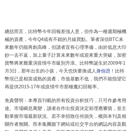
總括而言，比特幣今年回報差強人意，但作為一種週期極機
械的資產，今年Q4或有不錯的月線買點。筆者深信BTC未
來數年仍能再創高峰，但讀者宜有心理準備，由於低息大印
鈔一去不返，加上量子計算未來數年或迎來重大突破，加密
貨幣將來難重演疫情牛市級別升浪。比特幣誕生於2009年1
月3日，那年出生的小孩，今天也快要換成人
身份證
！比特
幣現已是相當成熟的資產，市值基數不低，我們不能指望它
再提供2015-17年或疫情牛市那種魔幻回報率。
免責聲明：本專頁刊載的所有投資分析技巧，只可作參考用
途。市場瞬息萬變，讀者在作出投資決定前理應審慎，並主
動掌握市場最新狀況。若不幸招致任何損失，概與本刊及相
關作者無關。而本集團旗下網站或社交平台的網誌內容及觀