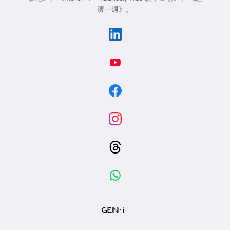
濟一週》
。