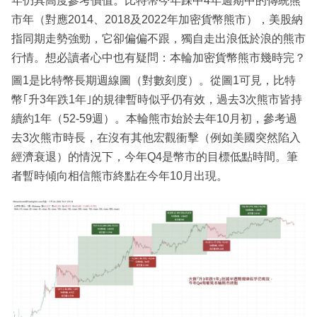
年仍具高度參考價值。比特幣今年踩中4年週期中的傳統熊
市年（對應2014、2018及2022年加密貨幣熊市），美股納
指同期走勢強勁，它卻偏偏不跟，獨自走出浪低於浪的熊市
行情。想必讀者心中也有疑問：本輪加密貨幣熊市幾時完？
圖1是比特幣長期週線圖（對數刻度）。從圖1可見，比特
幣｢升3年跌1年｣的規律暫時似乎仍有效，過去3次熊市皆持
續約1年（52-59週）。本輪熊市始於去年10月初，參考過
去3次熊市時長，在沒有其他宏觀衝擊（例如美國突然陷入
經濟衰退）的情況下，今年Q4是幣市的目標低點時間。筆
者暫時傾向相信熊市終點在今年10月出現。