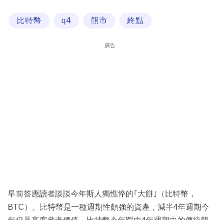
科
比特幣
q4
熊市
終點
技
職
廣告
場
生
活
時
事
專
欄
訂
閱
早前答應讀者談談今年斯人獨憔悴的｢大餅｣（比特幣，
專
BTC）。比特幣是一種週期性頗強的資產，減半4年週期今
區