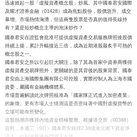
迅速掀起一股「虛擬資產概念股」炒風。其中國泰君安國際
及耀才證券金融（01428）成為焦點股份，股價急升、成交
暴增。市場熱情洶湧，但這兩隻股票是否真的值得長線持
有？還是短炒概念主導的泡沫炒作？
國泰君安在證監會批准可提供虛擬資產交易服務牌照後股價
持續上揚，累計升幅接近三倍，成為近期港股最炙手可熱的
概念股之一。
國泰君安之所以引起巨大關注，除了其為首家中資券商獲得
虛擬資產交易牌照外，更關鍵的是其背後的股東背景。國泰
君安由上海國際集團有限公司控股，實際控制人為上海市國
資委，屬國有金融機構體系。
市場普遍解讀此次牌照核准為「國家隊正式進入加密產業」
的象徵。更有市場人士猜測這是否意味著中國對虛擬貨幣的
立場可能有所變化。
這股熱潮亦獲得內地資金積極響應。根據港交所（00388）
資料，本週三（9日）國泰君安錄得2.38億港元南下資金淨
流入，位列港股通熱門買入名單。