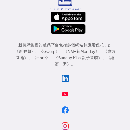
新傳媒集團的數碼平台包括多個網站和應用程式，如
《新假期》
、
《GOtrip》
、
《NM+新Monday》
、
《東方
新地》
、
《more》
、
《Sunday Kiss 親子童萌》
、
《經
濟一週》
。