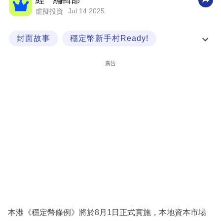
經一編輯部
Jul 14 2025
虛擬投資
科
技
封面故事
穩定幣新手村Ready!
職
虛擬資產
熱潮
場
廣告
生
活
時
事
專
欄
訂
閱
專
本港《穩定幣條例》將於8月1日正式實施，本地資本市場
區