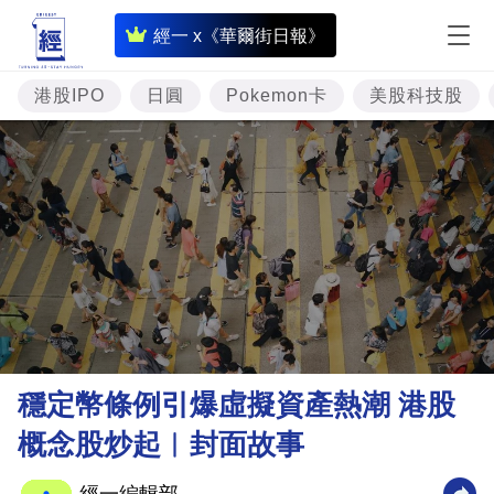
即
經一 x《華爾街日報》
時
財
港股IPO
日圓
Pokemon卡
美股科技股
經
專
題
投
資
樓
市
理
穩定幣條例引爆虛擬資產熱潮 港股
財
概念股炒起︳封面故事
商
業